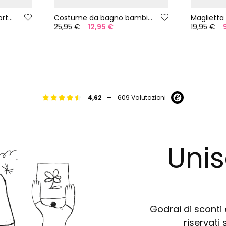
Maglietta a maniche corte in cotone bianco
Costume da bagno bambino in tessuto riciclato blu
25,95 €
12,95 €
19,95 €
-
4,62
609 Valutazioni
Unis
Godrai di sconti e
riservati 