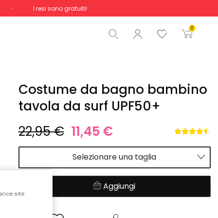
I resi sono gratuiti!
Totale
0,00 €
0
Inizio ordine
Costume da bagno bambino
tavola da surf UPF50+
22,95 €
11,45 €
Selezionare una taglia
Aggiungi
ance site