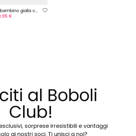
Maglietta bambino gialla con stampa di palme
9,95 €
citi al Boboli
Club!
sclusivi, sorprese irresistibili e vantaggi
solo ai nostri soci. Ti unisci a noi?