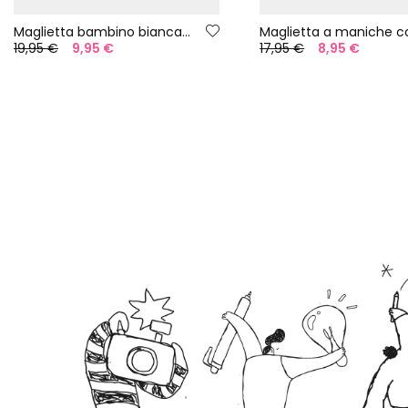
Maglietta bambino bianca in cotone stampato
19,95 €
9,95 €
17,95 €
8,95 €