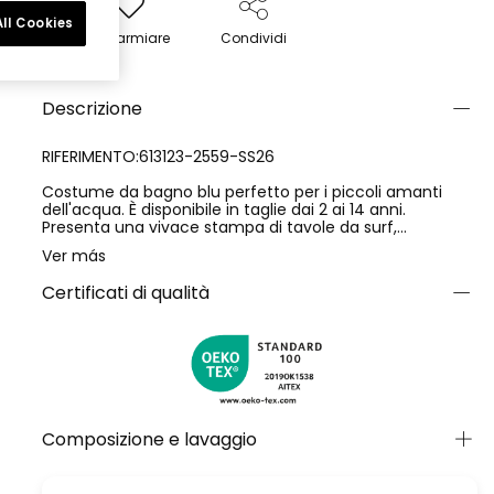
ll Cookies
Risparmiare
Condividi
Descrizione
RIFERIMENTO:613123-2559-SS26
Costume da bagno blu perfetto per i piccoli amanti
dell'acqua. È disponibile in taglie dai 2 ai 14 anni.
Presenta una vivace stampa di tavole da surf,
conferendo uno stile allegro ed estivo. Realizzato con
Ver más
materiali ad asciugatura rapida, garantisce comfort e
praticità per le giornate in spiaggia o in piscina. Il suo
Certificati di qualità
design aderente offre grande libertà di movimento,
ideale per le attività acquatiche. Con questo costume, il
tuo piccolo potrà godersi l'estate con stile e comodità.
Indumento con protezione solare UPF50.
Composizione e lavaggio