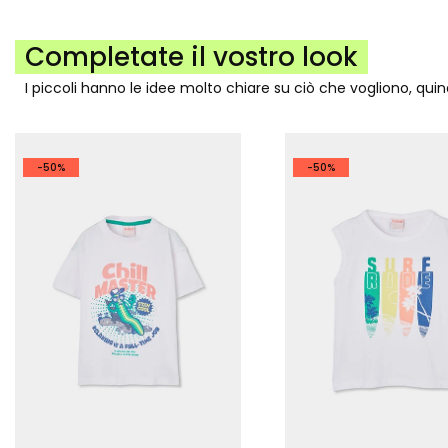
Completate il vostro look
I piccoli hanno le idee molto chiare su ciò che vogliono, qui
-50%
-50%