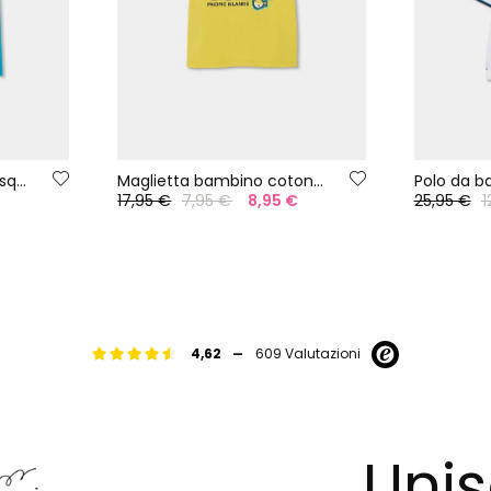
Maglietta bambino blu squalo
Maglietta bambino cotone giallo
17,95 €
7,95 €
8,95 €
25,95 €
1
-
4,62
609 Valutazioni
Unis