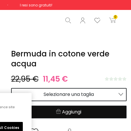
I resi sono gratuiti!
Totale
0,00 €
0
Inizio ordine
Bermuda in cotone verde
acqua
22,95 €
11,45 €
Selezionare una taglia
ance site
Aggiungi
ll Cookies