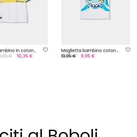
Polo da bambino in cotone bianco stampato
Maglietta bambino cotone bianco squalo
2,95 €
10,35 €
19,95 €
9,95 €
citi al Boboli