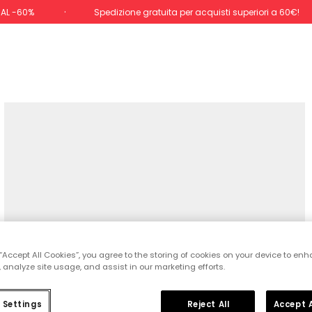
 AL -60%
Spedizione gratuita per acquisti superiori a 60€!
 “Accept All Cookies”, you agree to the storing of cookies on your device to enh
 analyze site usage, and assist in our marketing efforts.
 Settings
Reject All
Accept A