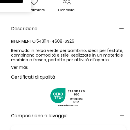
Risparmiare
Condividi
Descrizione
RIFERIMENTO:543114-4608-SS26
Bermuda in felpa verde per bambino, ideali per l'estate,
combinano comodità e stile. Realizzate in un materiale
morbido e fresco, perfette per attività all'aperto.
Presentano un design divertente con una stampa in
Ver más
diversi colori e una comoda chiusura a cordoncino in
vita. Disponibili in taglie da 12 mesi a 10 anni, si adattano
Certificati di qualità
alla crescita del bambino. Il loro colore vivace le rende
facilmente abbinabili a magliette di colori chiari,
offrendo un look rilassato e moderno. Una scelta
versatile per ogni occasione.
Composizione e lavaggio