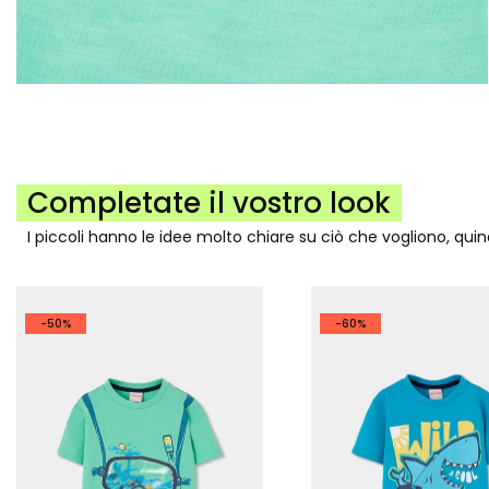
Completate il vostro look
I piccoli hanno le idee molto chiare su ciò che vogliono, qui
-50%
-60%