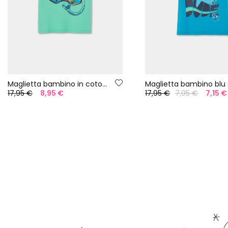
Maglietta bambino in cotone verde
17,95 €
8,95 €
17,95 €
7,95 €
7,15 €