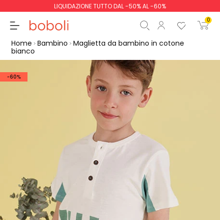
LIQUIDAZIONE TUTTO DAL -50% AL -60%
0
Home
Bambino
Maglietta da bambino in cotone
bianco
-60%
Totale parziale
0,00 €
Totale
0,00 €
Continua
Inizio ordine