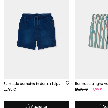
Bermuda bambino in denim felpato blu
Bermuda a righe v
22,95 €
25,95 €
12,95 €
Aggiungi
Ag