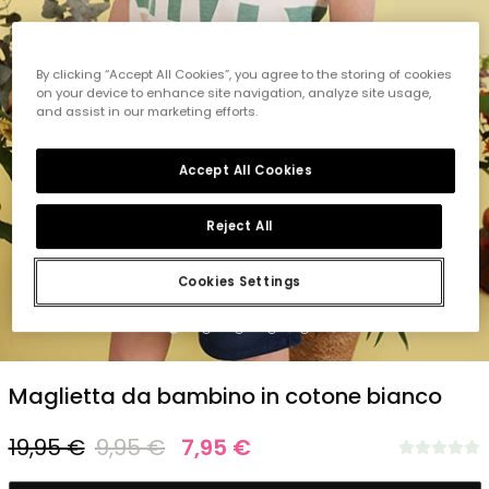
By clicking “Accept All Cookies”, you agree to the storing of cookies
on your device to enhance site navigation, analyze site usage,
and assist in our marketing efforts.
Accept All Cookies
Reject All
Cookies Settings
1
2
3
4
5
Maglietta da bambino in cotone bianco
19,95 €
9,95 €
7,95 €