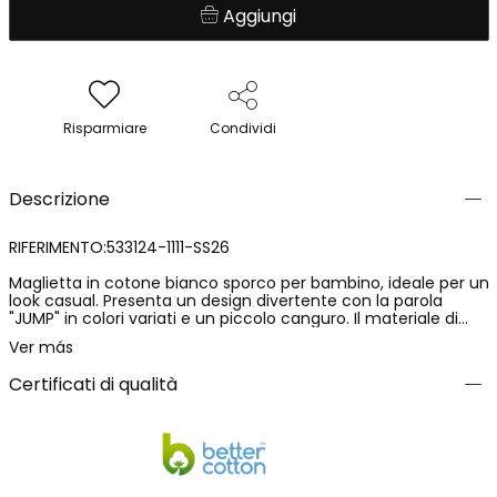
Aggiungi
Risparmiare
Condividi
Descrizione
RIFERIMENTO:533124-1111-SS26
Maglietta in cotone bianco sporco per bambino, ideale per un
look casual. Presenta un design divertente con la parola
"JUMP" in colori variati e un piccolo canguro. Il materiale di
cotone assicura comfort e freschezza. Appropriata per età
Ver más
da 12 mesi fino a 10 anni, con taglie disponibili da 12 mesi fino
a 10 anni. I bottoni sul collo aggiungono un tocco di stile.
Certificati di qualità
Perfetta da abbinare con pantaloncini o jeans per una
giornata attiva.