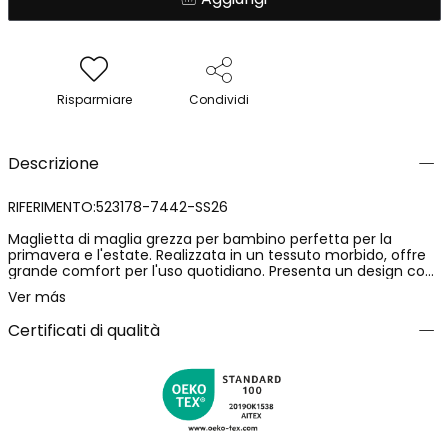
Risparmiare
Condividi
Descrizione
RIFERIMENTO:523178-7442-SS26
Maglietta di maglia grezza per bambino perfetta per la
primavera e l'estate. Realizzata in un tessuto morbido, offre
grande comfort per l'uso quotidiano. Presenta un design con
l'iscrizione "Summer Camp" in colori vivaci e stampe
Ver más
divertenti. Disponibile in taglie da 12 mesi a 10 anni, è ideale da
abbinare a shorts o jeans. Il suo taglio senza maniche la
Certificati di qualità
rende fresca e permette libertà di movimento,
trasformandola in un capo versatile e stiloso per i mesi caldi.