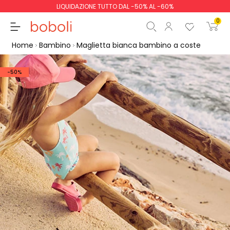
LIQUIDAZIONE TUTTO DAL -50% AL -60%
0
Home
Bambino
Maglietta bianca bambino a coste
-50%
Totale parziale
0,00 €
Totale
0,00 €
Continua
Inizio ordine