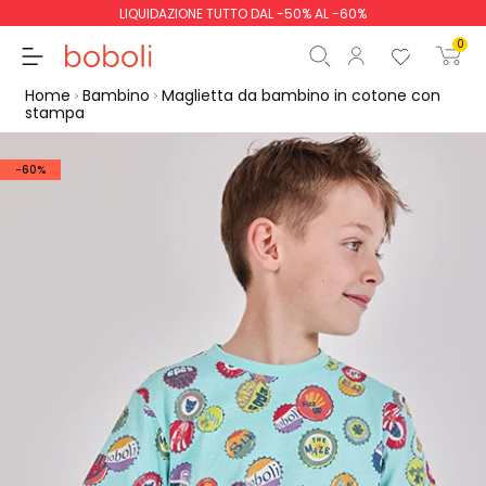
LIQUIDAZIONE TUTTO DAL -50% AL -60%
0
Home
Bambino
Maglietta da bambino in cotone con
stampa
-60%
Totale parziale
0,00 €
Totale
0,00 €
Continua
Inizio ordine