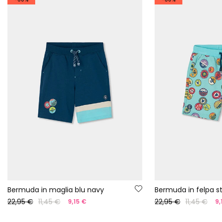
Bermuda in maglia blu navy
Bermuda in felpa 
22,95 €
11,45 €
22,95 €
11,45 €
9,15 €
9,