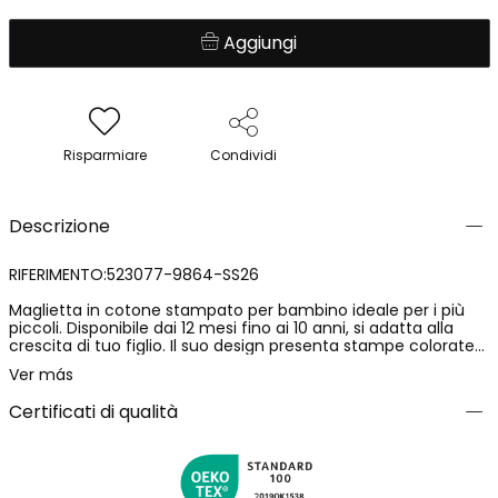
Aggiungi
Risparmiare
Condividi
Descrizione
RIFERIMENTO:523077-9864-SS26
Maglietta in cotone stampato per bambino ideale per i più
piccoli. Disponibile dai 12 mesi fino ai 10 anni, si adatta alla
crescita di tuo figlio. Il suo design presenta stampe colorate
di distintivi e loghi su uno sfondo azzurro chiaro, aggiungendo
Ver más
un tocco divertente e moderno. Il materiale in cotone
assicura comfort e morbidezza per l'uso quotidiano. Con uno
Certificati di qualità
scollo rotondo e maniche corte, è un capo versatile che si
abbina facilmente con jeans o pantaloncini, facendo sì che il
tuo piccolo sembri fresco e alla moda.