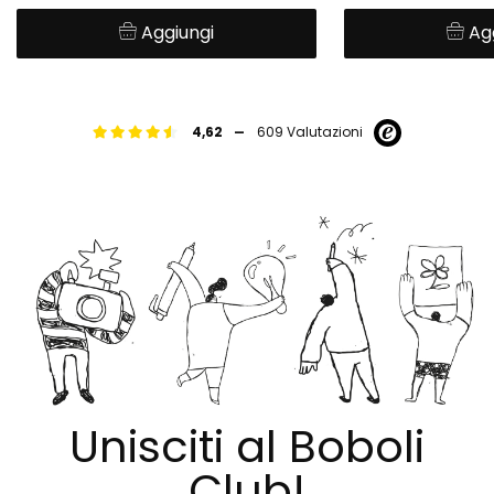
Aggiungi
Ag
-
4,62
609 Valutazioni
Unisciti al Boboli
Club!