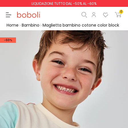
LIQUIDAZIONE TUTTO DAL -50% AL -60%
0
Home
Bambino
Maglietta bambino cotone color block
-60%
Totale parziale
0,00 €
Totale
0,00 €
Continua
Inizio ordine