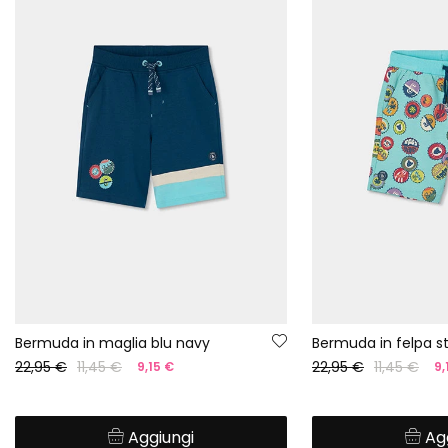
Bermuda in maglia blu navy
Bermuda in felpa 
22,95 €
11,45 €
22,95 €
11,45 €
9,15 €
9,
Aggiungi
Ag