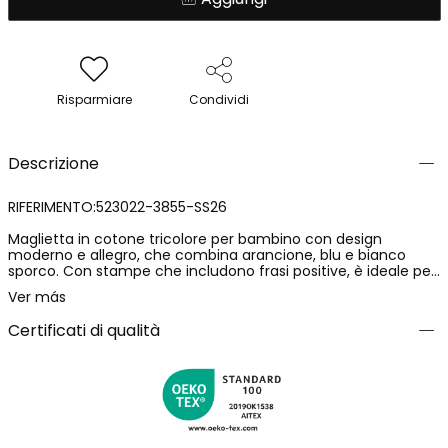
Risparmiare
Condividi
Descrizione
RIFERIMENTO:523022-3855-SS26
Maglietta in cotone tricolore per bambino con design
moderno e allegro, che combina arancione, blu e bianco
sporco. Con stampe che includono frasi positive, è ideale per
un look casual e divertente. Disponibile in taglie dai 12 mesi
Ver más
fino ai 10 anni, si adatta a diverse fasi di crescita. Il materiale
in cotone garantisce morbidezza e comfort per l'uso
Certificati di qualità
quotidiano. Il suo stile versatile permette di abbinarla
facilmente con pantaloni o shorts, essendo perfetta per
qualsiasi occasione informale.