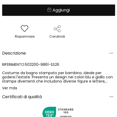
Aggiungi
Risparmiare
Condividi
Descrizione
RIFERIMENTO:503200-9861-SS26
Costume da bagno stampato per bambino, ideale per
godersi l'estate. Presenta un design nei colori blu e giallo con
stampe divertenti che includono diverse figure e lettere,
creando un motivo allegro ed estivo. Vita regolabile con
Ver más
cordoncino. Disponibile in taglie da 12 mesi a 10 anni. Questo
costume da bagno è un'opzione perfetta per accompagnare
Certificati di qualità
i più piccoli durante le giornate in spiaggia o in piscina.
Indumento con protezione solare UPF50.