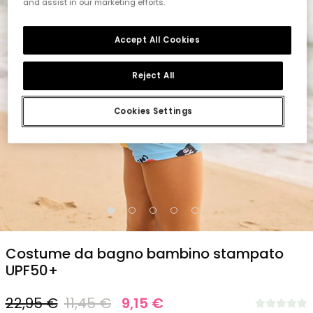
and assist in our marketing efforts.
Accept All Cookies
Reject All
Cookies Settings
1
2
3
4
5
Costume da bagno bambino stampato
UPF50+
22,95 €
11,45 €
9,15 €