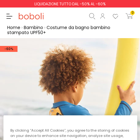
LIQUIDAZIONE TUTTO DAL -50% AL -60%
0
Home
Bambino
Costume da bagno bambino
stampato UPF50+
-60%
Totale parziale
0,00 €
Totale
0,00 €
Continua
Inizio ordine
By clicking “Accept All Cookies”, you agree to the storing of cookies
on your device to enhance site navigation, analyze site usage,