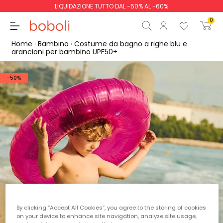
LIQUIDAZIONE TUTTO DAL -50% AL -60%
0
Home
Bambino
Costume da bagno a righe blu e
arancioni per bambino UPF50+
-50%
Totale parziale
0,00 €
Totale
0,00 €
Continua
Inizio ordine
By clicking “Accept All Cookies”, you agree to the storing of cookies
on your device to enhance site navigation, analyze site usage,