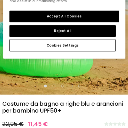
and assist in our marketing efforts.
Accept All Cookies
Reject All
Cookies Settings
1
2
3
4
5
Costume da bagno a righe blu e arancioni
per bambino UPF50+
22,95 €
11,45 €