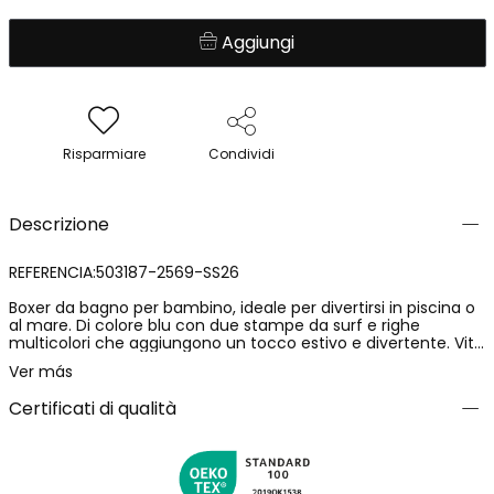
Aggiungi
Risparmiare
Condividi
Descrizione
REFERENCIA:503187-2569-SS26
Boxer da bagno per bambino, ideale per divertirsi in piscina o
al mare. Di colore blu con due stampe da surf e righe
multicolori che aggiungono un tocco estivo e divertente. Vita
regolabile con cordoncino. Disponibile nelle taglie da 12 mesi a
Ver más
10 anni. Il suo stile moderno e pratico lo rende una scelta
eccellente per far godere ai più piccoli l’acqua con stile. Capo
Certificati di qualità
con protezione solare UPF50.