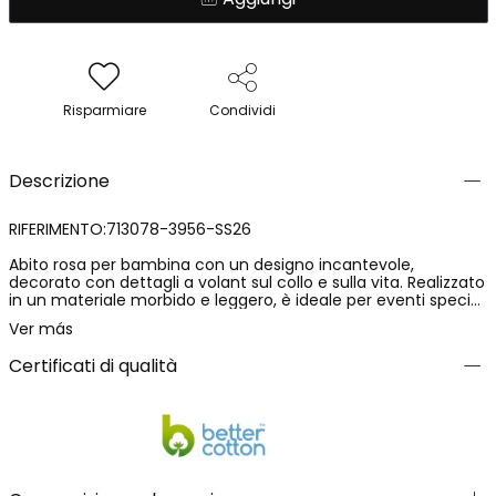
Risparmiare
Condividi
Descrizione
RIFERIMENTO:713078-3956-SS26
Abito rosa per bambina con un designo incantevole,
decorato con dettagli a volant sul collo e sulla vita. Realizzato
in un materiale morbido e leggero, è ideale per eventi speciali
o giornate estive. Disponibile in taglie da 12 mesi a 8 anni. Il
Ver más
colore rosa pastello aggiunge un tocco dolce e femminile,
mentre le maniche corte offrono comfort nei climi caldi.
Certificati di qualità
Abbinalo ad accessori semplici per esaltare il suo delicato
design.