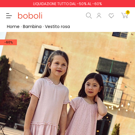
LIQUIDAZIONE TUTTO DAL -50% AL -60%
0
Home
Bambina
Vestito rosa
-60%
Totale parziale
0,00 €
Totale
0,00 €
Continua
Inizio ordine