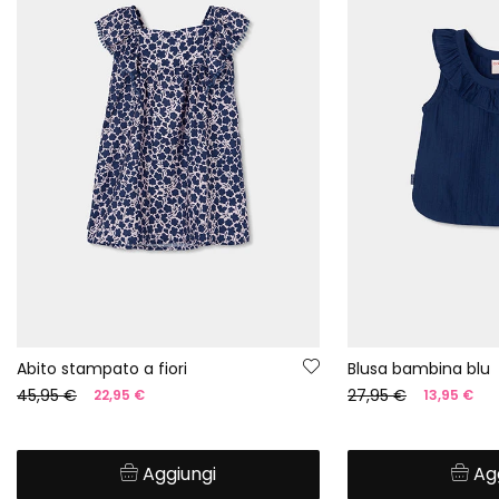
Abito stampato a fiori
Blusa bambina blu
45,95 €
27,95 €
22,95 €
13,95 €
Aggiungi
Ag