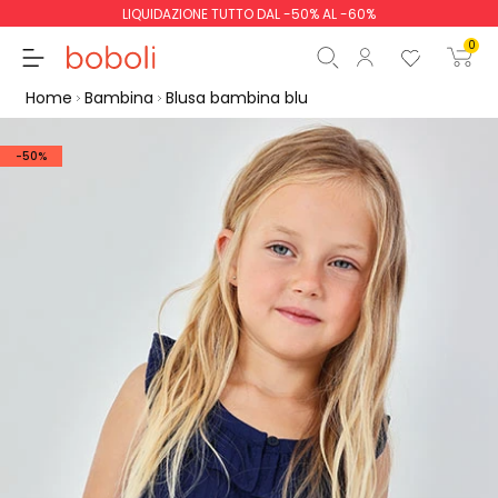
LIQUIDAZIONE TUTTO DAL -50% AL -60%
0
Home
Bambina
Blusa bambina blu
-50%
Totale parziale
0,00 €
Totale
0,00 €
Continua
Inizio ordine