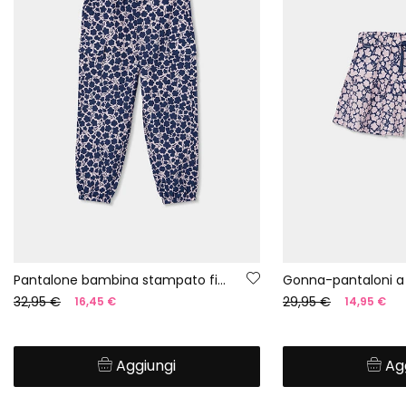
Pantalone bambina stampato fiori
Gonna-pantaloni a f
32,95 €
29,95 €
16,45 €
14,95 €
Aggiungi
Ag