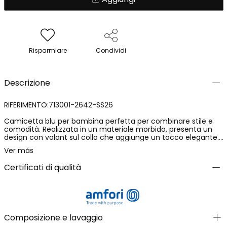
Risparmiare
Condividi
Descrizione
RIFERIMENTO:713001-2642-SS26
Camicetta blu per bambina perfetta per combinare stile e
comodità. Realizzata in un materiale morbido, presenta un
design con volant sul collo che aggiunge un tocco elegante.
Ideale per bambine dai 12 mesi ai 10 anni, offre versatilità in
Ver más
diversi taglie (12M, 18M, 2, 3, 4, 5, 6, 7, 8, 10). Il suo colore blu
profondo la rende facile da abbinare con diversi capi,
Certificati di qualità
aggiungendo un tocco chic a qualsiasi outfit. Un'opzione
affascinante per occasioni speciali o uscite quotidiane.
Composizione e lavaggio