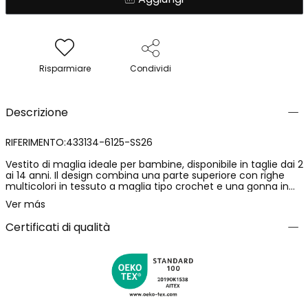
Risparmiare
Condividi
Descrizione
RIFERIMENTO:433134-6125-SS26
Vestito di maglia ideale per bambine, disponibile in taglie dai 2
ai 14 anni. Il design combina una parte superiore con righe
multicolori in tessuto a maglia tipo crochet e una gonna in
maglia liscia di colore prugna. Il top ha spalline sottili, perfetto
Ver más
per i giorni caldi, offre comfort e stile. Il materiale leggero e
traspirante lo rende ideale per abbinare con giacche leggere
Certificati di qualità
o accessori colorati, perfetto per occasioni casual o più
formali. Un vestito versatile che aggiunge un tocco colorato
al guardaroba di qualsiasi bambina.