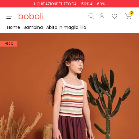
LIQUIDAZIONE TUTTO DAL -50% AL -60%
0
Home
Bambina
Abito in maglia lilla
-50%
Totale parziale
0,00 €
Totale
0,00 €
Continua
Inizio ordine