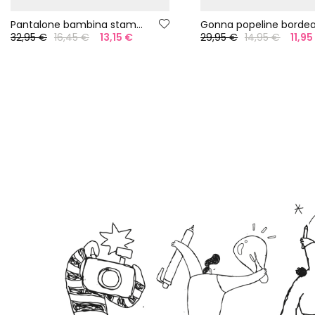
Pantalone bambina stampato
Gonna popeline borde
32,95 €
16,45 €
13,15 €
29,95 €
14,95 €
11,95