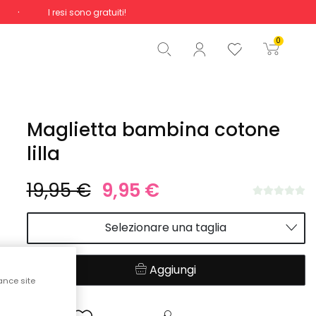
I resi sono gratuiti!
Totale
0,00 €
0
Inizio ordine
Maglietta bambina cotone
lilla
19,95 €
9,95 €
Selezionare una taglia
Aggiungi
ance site