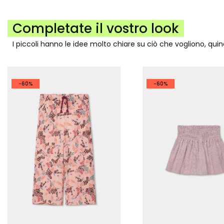
Completate il vostro look
I piccoli hanno le idee molto chiare su ciò che vogliono, qui
-60%
-60%