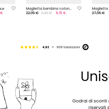
aux
Maglietta bambina cotone arancione
 €
22,95 €
11,45 €
9,15 €
27,95 €
-
4,62
609 Valutazioni
Unis
Godrai di sconti e
riservati 