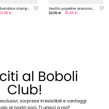
Maglietta bambina stampata
Vestito popeline arancione palme
13,95 €
32,95 €
16,45 €
citi al Boboli
Club!
sclusivi, sorprese irresistibili e vantaggi
solo ai nostri soci. Ti unisci a noi?