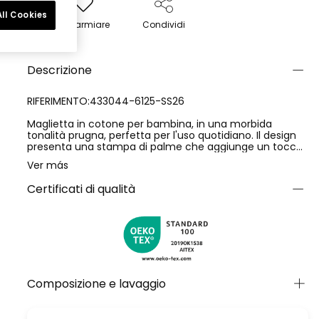
ll Cookies
Risparmiare
Condividi
Descrizione
RIFERIMENTO:433044-6125-SS26
Maglietta in cotone per bambina, in una morbida
tonalità prugna, perfetta per l'uso quotidiano. Il design
presenta una stampa di palme che aggiunge un tocco
tropicale e divertente. Con scollo rotondo e maniche
Ver más
corte, è ideale per le stagioni più calde. Disponibile in
taglie dai 2 ai 14 anni, si adatta alla crescita delle
Certificati di qualità
bambine. Il suo tessuto di cotone è comodo e
traspirante, assicurando una sensazione di morbidezza
a contatto con la pelle. Capo versatile che può essere
abbinato a una gonna o a pantaloni per uno stile casual
e fresco.
Composizione e lavaggio