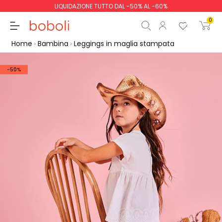
LIQUIDAZIONE TUTTO DAL -50% AL -60%
0
Home
Bambina
Leggings in maglia stampata
-50%
Totale parziale
0,00 €
Totale
0,00 €
Continua
Inizio ordine