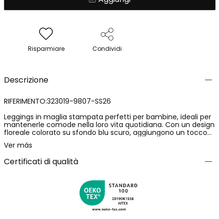
Risparmiare
Condividi
Descrizione
RIFERIMENTO:323019-9807-SS26
Leggings in maglia stampata perfetti per bambine, ideali per
mantenerle comode nella loro vita quotidiana. Con un design
floreale colorato su sfondo blu scuro, aggiungono un tocco
vivace e allegro. Il loro materiale elastico offre comfort e
Ver más
permette libertà di movimento. Disponibile in taglie da 12
mesi a 14 anni. Indumento versatile che può essere
Certificati di qualità
facilmente abbinato a t-shirt semplici per un look casual e
stiloso.