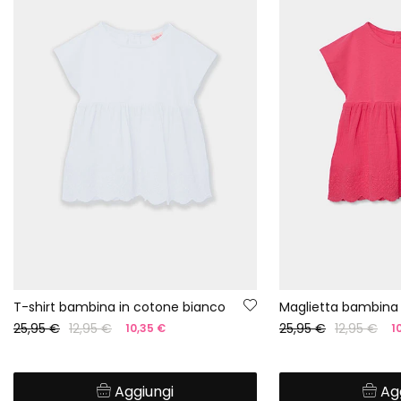
T-shirt bambina in cotone bianco
25,95 €
12,95 €
25,95 €
12,95 €
10,35 €
1
Aggiungi
Ag