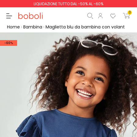
LIQUIDAZIONE TUTTO DAL -50% AL -60%
0
Home
Bambina
Maglietta blu da bambina con volant
-60%
Totale parziale
0,00 €
Totale
0,00 €
Continua
Inizio ordine