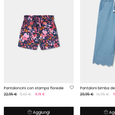
Pantaloncini con stampa floreale
Pantaloni bimba d
22,95 €
11,45 €
29,95 €
14,95 €
9,15 €
1
Aggiungi
Ag