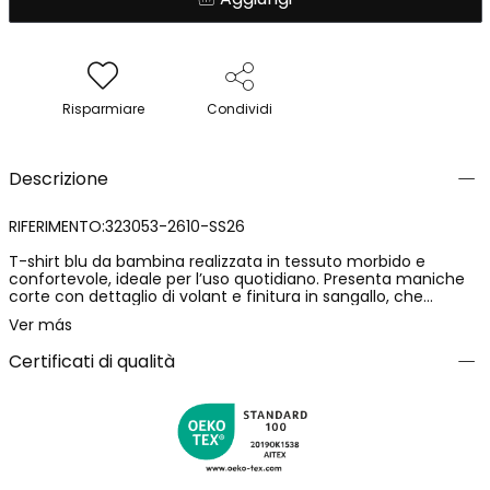
Risparmiare
Condividi
Descrizione
RIFERIMENTO:323053-2610-SS26
T-shirt blu da bambina realizzata in tessuto morbido e
confortevole, ideale per l’uso quotidiano. Presenta maniche
corte con dettaglio di volant e finitura in sangallo, che
aggiunge un tocco delicato e femminile. Il suo design
Ver más
semplice la rende facile da abbinare a capi stampati o tinta
unita per look estivi pieni di colore.
Certificati di qualità