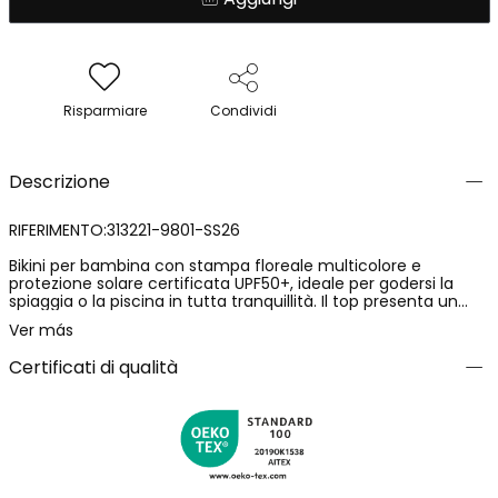
Risparmiare
Condividi
Descrizione
RIFERIMENTO:313221-9801-SS26
Bikini per bambina con stampa floreale multicolore e
protezione solare certificata UPF50+, ideale per godersi la
spiaggia o la piscina in tutta tranquillità. Il top presenta un
design con scollatura asimmetrica, con un materiale elastico
Ver más
e resistente all'acqua che garantisce comfort e durabilità.
Disponibile nelle taglie dai 12 mesi ai 10 anni.
Certificati di qualità