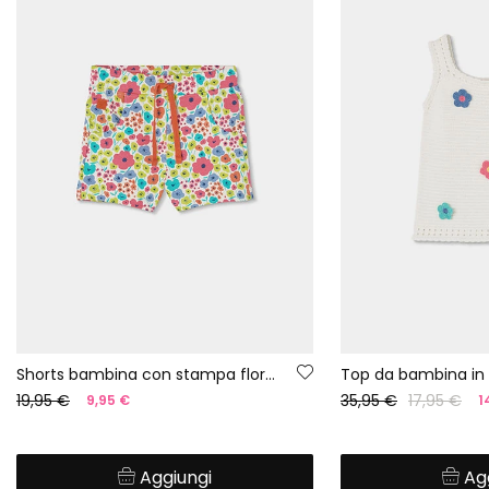
Shorts bambina con stampa floreale
Top da bambina in 
19,95 €
35,95 €
17,95 €
9,95 €
1
Aggiungi
Ag