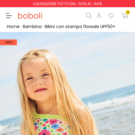
LIQUIDAZIONE TUTTO DAL -50% AL -60%
0
Home
Bambina
Bikini con stampa floreale UPF50+
-60%
Totale parziale
0,00 €
Totale
0,00 €
Continua
Inizio ordine