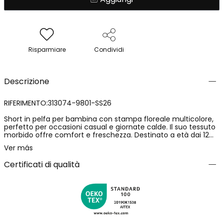
Risparmiare
Condividi
Descrizione
RIFERIMENTO:313074-9801-SS26
Short in pelfa per bambina con stampa floreale multicolore,
perfetto per occasioni casual e giornate calde. Il suo tessuto
morbido offre comfort e freschezza. Destinato a età dai 12
mesi ai 10 anni, il design include un pratico cordoncino in vita
Ver más
per regolare, e i suoi colori vivaci la rendono un capo allegro e
divertente. Opzione ideale da abbinare a magliette semplici,
Certificati di qualità
offrendo stile e comfort nella quotidianità.