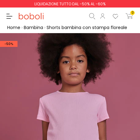
LIQUIDAZIONE TUTTO DAL -50% AL -60%
0
Home
Bambina
Shorts bambina con stampa floreale
-50%
Totale parziale
0,00 €
Totale
0,00 €
Continua
Inizio ordine