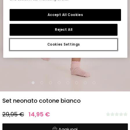
Accept All Cookies
Reject All
Cookies Settings
1
2
3
4
5
6
7
8
Set neonato cotone bianco
29,95 €
14,95 €
Aggiungi