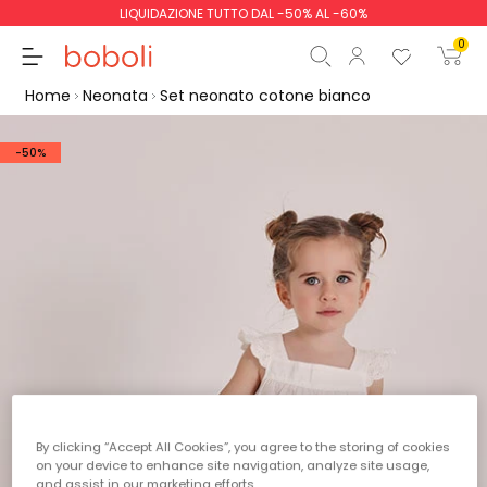
LIQUIDAZIONE TUTTO DAL -50% AL -60%
0
Home
Neonata
Set neonato cotone bianco
-50%
Totale parziale
0,00 €
Totale
0,00 €
Continua
Inizio ordine
By clicking “Accept All Cookies”, you agree to the storing of cookies
on your device to enhance site navigation, analyze site usage,
and assist in our marketing efforts.