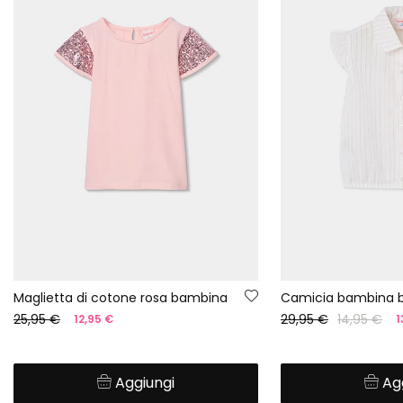
Maglietta di cotone rosa bambina
25,95 €
29,95 €
14,95 €
12,95 €
1
Aggiungi
Ag