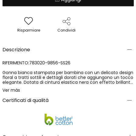
Risparmiare
Condividi
Descrizione
RIFERIMENTO:783020-9856-SS26
Gonna bianca stampata per bambina con un delicato design
floral a tratti sottili e dettagli dorati che aggiungono un tocco
elegante. Dotata di cintura elastica nera con effetto brillante
per una vestibilità comoda e pratica. Il taglio svasato e il
Ver más
tessuto leggero offrono movimento e freschezza. Ideale da
abbinare con t-shirt basic, bluse o giacche in maglia,
Certificati di qualità
creando look sofisticati e femminili.