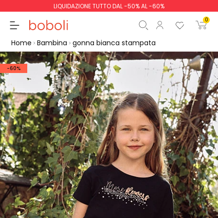
LIQUIDAZIONE TUTTO DAL -50% AL -60%
0
Home
Bambina
gonna bianca stampata
-60%
Totale parziale
0,00 €
Totale
0,00 €
Continua
Inizio ordine