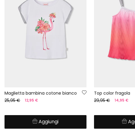
Maglietta bambina cotone bianco
Top color fragola
25,95 €
29,95 €
12,95 €
14,95 €
Aggiungi
Ag