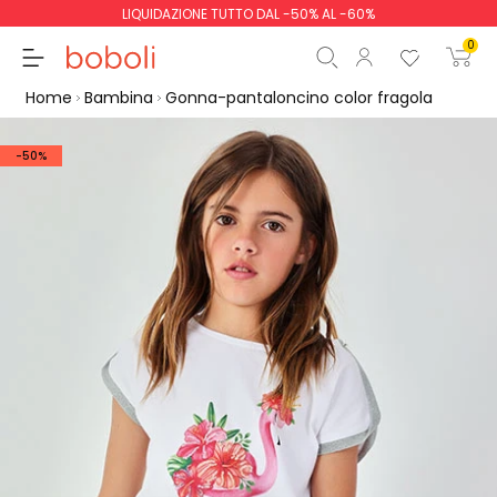
LIQUIDAZIONE TUTTO DAL -50% AL -60%
0
Home
Bambina
Gonna-pantaloncino color fragola
-50%
Totale parziale
0,00 €
Totale
0,00 €
Continua
Inizio ordine