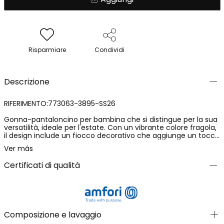
Risparmiare
Condividi
Descrizione
RIFERIMENTO:773063-3895-SS26
Gonna-pantaloncino per bambina che si distingue per la sua
versatilità, ideale per l'estate. Con un vibrante colore fragola,
il design include un fiocco decorativo che aggiunge un tocco
affascinante. Realizzata con un tessuto morbido e
Ver más
confortevole, è perfetta per l'uso quotidiano. Disponibile in
taglie da 2 a 14 anni, questo capo combina funzionalità e
Certificati di qualità
stile. Ideale da abbinare a magliette leggere, è una scelta
pratica per mantenere le bambine comode e alla moda nei
mesi più caldi.
Composizione e lavaggio