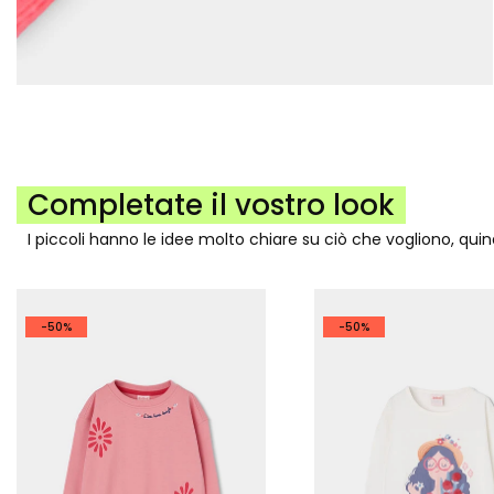
Completate il vostro look
I piccoli hanno le idee molto chiare su ciò che vogliono, qui
-50%
-50%