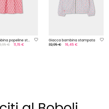
Blusa bambina popeline stampato
Giacca bambina stampata
3,95 €
11,15 €
32,95 €
16,45 €
citi al Boboli