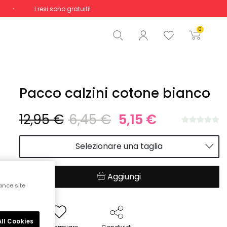
I resi sono gratuiti!
Totale
0,00 €
0
Inizio ordine
Pacco calzini cotone bianco
12,95 €
6,45 €
5,15 €
Selezionare una taglia
Aggiungi
ance site
ll Cookies