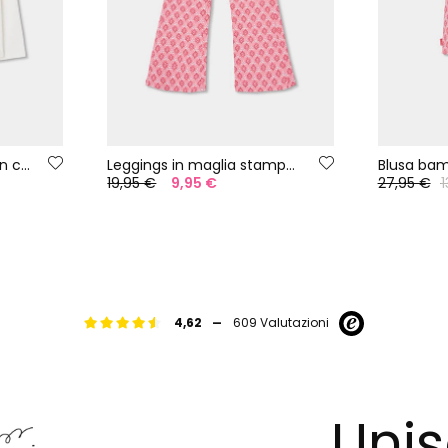
Maglietta da bambina in cotone bianca
Leggings in maglia stampata
19,95 €
9,95 €
27,95 €
1
-
4,62
609 Valutazioni
Unis