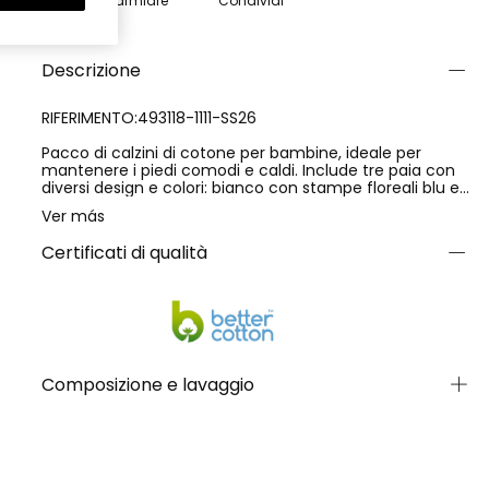
Risparmiare
Condividi
Descrizione
RIFERIMENTO:493118-1111-SS26
Pacco di calzini di cotone per bambine, ideale per
mantenere i piedi comodi e caldi. Include tre paia con
diversi design e colori: bianco con stampe floreali blu e
rosa, rosso con dettagli di fiori, e bianco semplice con
Ver más
volant al bordo. Disponibili in taglie dalla 19/21 alla 37/39,
adattandosi a età dai 12 mesi fino ai 12 anni. Il loro
Certificati di qualità
materiale morbido garantisce comodità per tutto il
giorno, essendo un'opzione pratica per qualsiasi
occasione.
Composizione e lavaggio