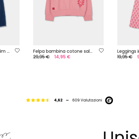
Pantaloni bambina denim blu
Felpa bambina cotone salmone
29,95 €
14,95 €
19,95 €
-
4,62
609 Valutazioni
Unis