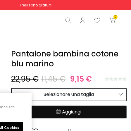
I resi sono gratuiti!
Totale
0,00 €
0
Inizio ordine
Pantalone bambina cotone
blu marino
22,95 €
11,45 €
9,15 €
Selezionare una taglia
ance site
Aggiungi
ll Cookies