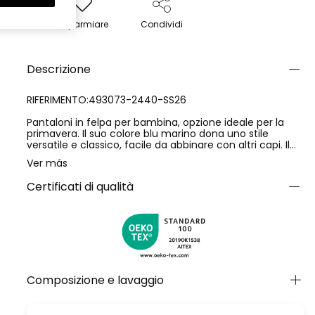
Risparmiare
Condividi
Descrizione
RIFERIMENTO:493073-2440-SS26
Pantaloni in felpa per bambina, opzione ideale per la
primavera. Il suo colore blu marino dona uno stile
versatile e classico, facile da abbinare con altri capi. Il
tessuto in felpa offre calore e comodità, perfetto per le
Ver más
attività quotidiane. Progettato con una vita elastica,
assicura una vestibilità comoda e sicura. Disponibile in
Certificati di qualità
taglie da 12 mesi a 14 anni, si adatta alla crescita della
tua bambina. Il suo design semplice permette
molteplici combinazioni di stile, essendo un capo basico
e funzionale nel guardaroba infantile.
Composizione e lavaggio