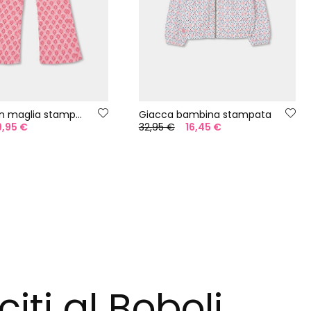
Leggings in maglia stampata
Giacca bambina stampata
9,95 €
32,95 €
16,45 €
citi al Boboli