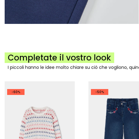
Completate il vostro look
I piccoli hanno le idee molto chiare su ciò che vogliono, qui
-60%
-50%