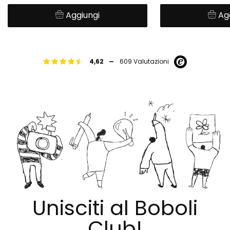
Aggiungi
Ag
-
4,62
609 Valutazioni
Unisciti al Boboli
Club!