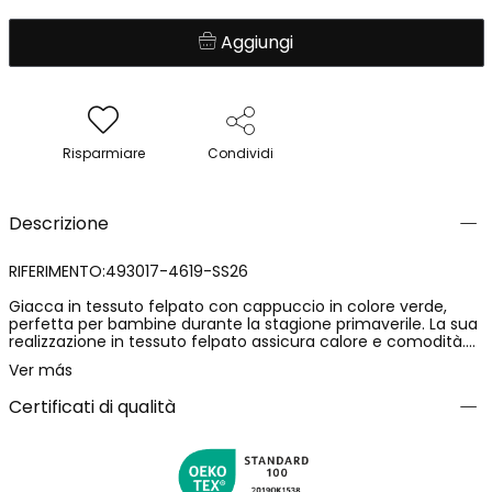
Aggiungi
Risparmiare
Condividi
Descrizione
RIFERIMENTO:493017-4619-SS26
Giacca in tessuto felpato con cappuccio in colore verde,
perfetta per bambine durante la stagione primaverile. La sua
realizzazione in tessuto felpato assicura calore e comodità.
Presenta un design semplice, con cappuccio e chiusura a
Ver más
cerniera, ideale per proteggersi dal freddo. Dotata di due
pratiche tasche frontali. Disponibile in taglie da 12 mesi a 14
Certificati di qualità
anni, è versatile e facile da abbinare a pantaloni o gonne per
un look casual e confortevole, perfetto per l'uso quotidiano.