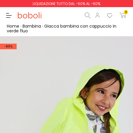
LIQUIDAZIONE TUTTO DAL -50% AL -60%
0
Home
Bambina
Giacca bambina con cappuccio in
verde fluo
-60%
Totale parziale
0,00 €
Totale
0,00 €
Continua
Inizio ordine