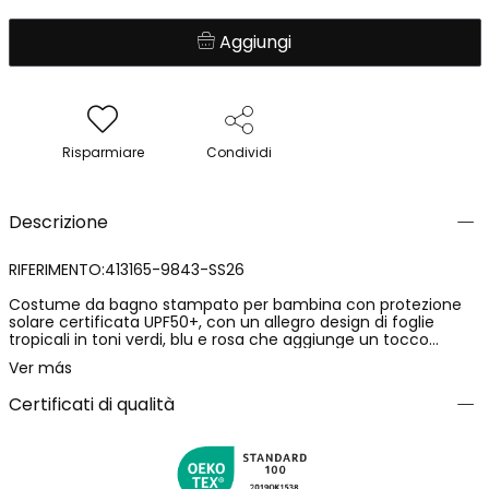
Aggiungi
Risparmiare
Condividi
Descrizione
RIFERIMENTO:413165-9843-SS26
Costume da bagno stampato per bambina con protezione
solare certificata UPF50+, con un allegro design di foglie
tropicali in toni verdi, blu e rosa che aggiunge un tocco
vibrante e rinfrescante. Il dettaglio dei volant sulle spalline gli
Ver más
dona un tocco divertente e moderno. Realizzato in materiale
elastico che garantisce comfort e libertà di movimento.
Certificati di qualità
Disponibile nelle taglie dai 2 ai 14 anni.