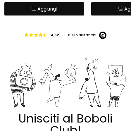
Aggiungi
Ag
-
4,62
609 Valutazioni
Unisciti al Boboli
Club!