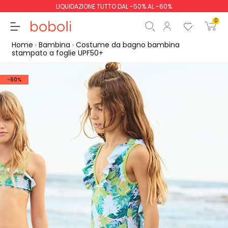
LIQUIDAZIONE TUTTO DAL -50% AL -60%
0
Home
Bambina
Costume da bagno bambina
stampato a foglie UPF50+
-60%
Totale parziale
0,00 €
Totale
0,00 €
Continua
Inizio ordine