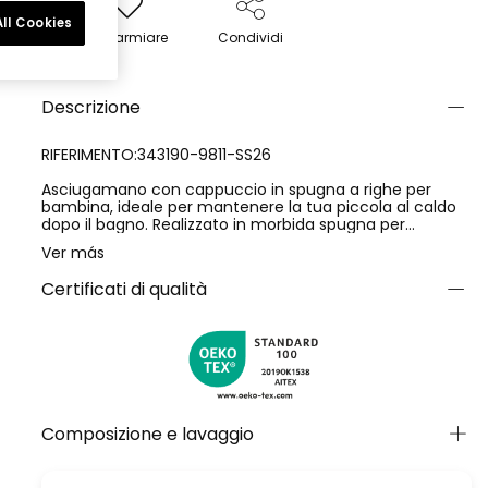
ll Cookies
Risparmiare
Condividi
Descrizione
RIFERIMENTO:343190-9811-SS26
Asciugamano con cappuccio in spugna a righe per
bambina, ideale per mantenere la tua piccola al caldo
dopo il bagno. Realizzato in morbida spugna per
garantire comfort. Presenta un design a righe nei toni
Ver más
del rosa e bianco con disegni colorati di frutta che
aggiungono un tocco divertente. Perfetto per età da 0
Certificati di qualità
mesi a 2 anni. Il cappuccio a righe blu e bianche offre
una protezione aggiuntiva contro il freddo. Con uno stile
vivace e accogliente, è un'opzione pratica per rendere i
momenti del bagno ancora più piacevoli per la tua
bamb
Composizione e lavaggio