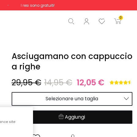
I resi sono gratuiti!
Totale
0,00 €
0
Inizio ordine
Asciugamano con cappuccio
a righe
29,95 €
14,95 €
12,05 €
Selezionare una taglia
Aggiungi
ance site