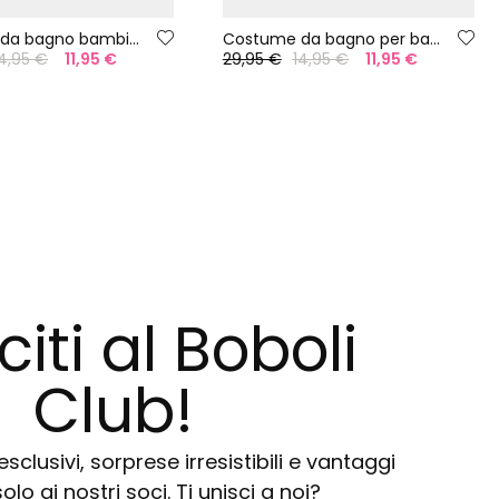
Costume da bagno bambina con stampa di mele UPF50+
Costume da bagno per bambina giallo UPF50+
4,95 €
11,95 €
29,95 €
14,95 €
11,95 €
citi al Boboli
Club!
sclusivi, sorprese irresistibili e vantaggi
solo ai nostri soci. Ti unisci a noi?