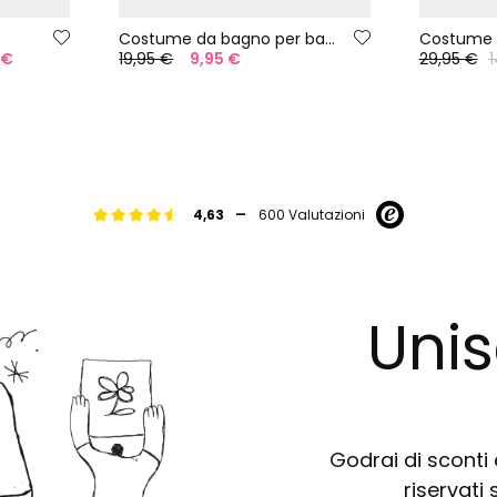
Costume da bagno per bambina con stampa a mele UPF50+
 €
19,95 €
9,95 €
29,95 €
1
-
4,63
600 Valutazioni
Unis
Godrai di sconti e
riservati 