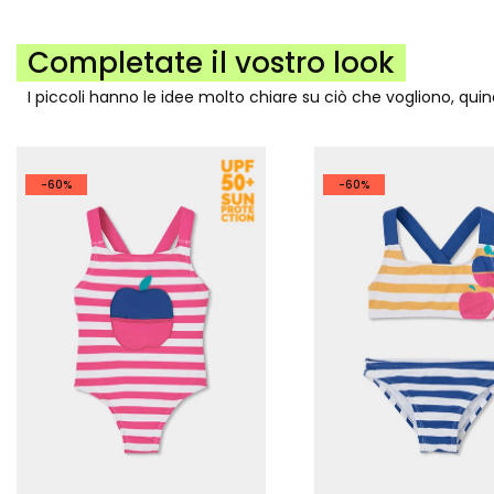
Completate il vostro look
I piccoli hanno le idee molto chiare su ciò che vogliono, qui
-60%
-60%