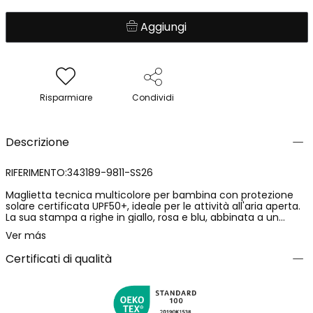
Aggiungi
Risparmiare
Condividi
Descrizione
RIFERIMENTO:343189-9811-SS26
Maglietta tecnica multicolore per bambina con protezione
solare certificata UPF50+, ideale per le attività all'aria aperta.
La sua stampa a righe in giallo, rosa e blu, abbinata a un
divertente disegno di mela sul davanti, offre un look allegro e
Ver más
casual. Le maniche lunghe forniscono una protezione
aggiuntiva dal sole. Realizzata in materiale leggero e
Certificati di qualità
confortevole, disponibile nelle taglie dai 12 mesi ai 14 anni.