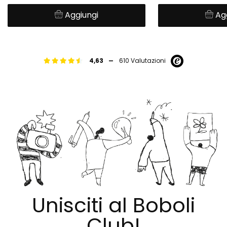
Aggiungi
Ag
-
4,63
610 Valutazioni
Unisciti al Boboli
Club!