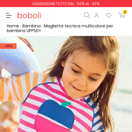
LIQUIDAZIONE TUTTO DAL -50% AL -60%
0
Home
Bambina
Maglietta tecnica multicolore per
bambina UPF50+
-50%
Totale parziale
0,00 €
Totale
0,00 €
Continua
Inizio ordine