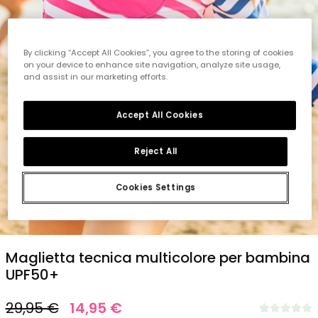
By clicking “Accept All Cookies”, you agree to the storing of cookies
on your device to enhance site navigation, analyze site usage,
and assist in our marketing efforts.
Accept All Cookies
Reject All
Cookies Settings
1
2
3
4
5
Maglietta tecnica multicolore per bambina
UPF50+
29,95 €
14,95 €