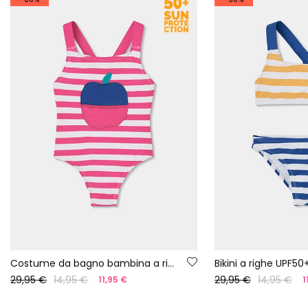
Costume da bagno bambina a righe rosa e bianche UPF50+
Bikini a righe UPF50
29,95 €
14,95 €
29,95 €
14,95 €
11,95 €
1