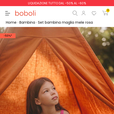
LIQUIDAZIONE TUTTO DAL -50% AL -60%
0
Home
Bambina
Set bambina maglia mele rosa
-50%*
Totale parziale
0,00 €
Totale
0,00 €
Continua
Inizio ordine