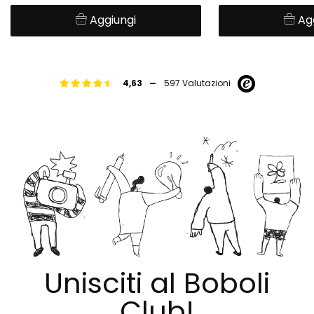
Aggiungi
Ag
-
4,63
597 Valutazioni
Unisciti al Boboli
Club!