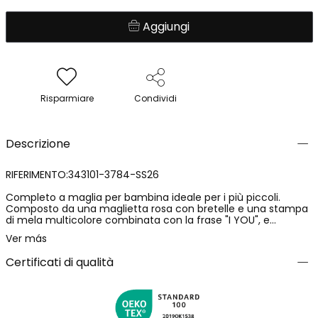
Aggiungi
Risparmiare
Condividi
Descrizione
RIFERIMENTO:343101-3784-SS26
Completo a maglia per bambina ideale per i più piccoli.
Composto da una maglietta rosa con bretelle e una stampa
di mela multicolore combinata con la frase "I YOU", e
leggings con motivi di mele colorate, è un completo
Ver más
divertente e vivace. Il tessuto è morbido e confortevole,
perfetto per l'uso quotidiano. Disponibile in taglie da 12 mesi
Certificati di qualità
fino a 5 anni. Il suo design accattivante e i colori lo rendono
una scelta incantevole per qualsiasi occasione casual.