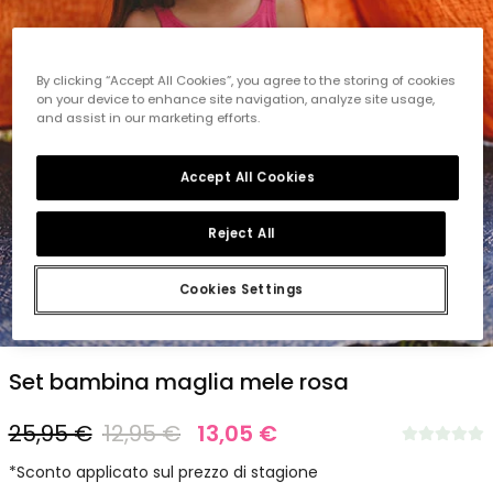
By clicking “Accept All Cookies”, you agree to the storing of cookies
on your device to enhance site navigation, analyze site usage,
and assist in our marketing efforts.
Accept All Cookies
Reject All
Cookies Settings
1
2
3
4
5
6
7
8
Set bambina maglia mele rosa
25,95 €
12,95 €
13,05 €
*Sconto applicato sul prezzo di stagione