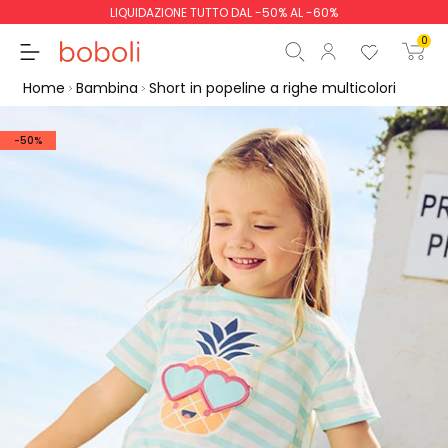
LIQUIDAZIONE TUTTO DAL -50% AL -60%
0
Home
Bambina
Short in popeline a righe multicolori
-50%
Totale parziale
0,00 €
Totale
0,00 €
Continua
Inizio ordine