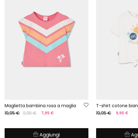
Maglietta bambina rosa a maglia
T-shirt cotone bi
19,95 €
9,95 €
19,95 €
7,95 €
9,95 €
Aggiungi
Ag