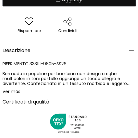
Risparmiare
Condividi
Descrizione
RIFERIMENTO:333111-9805-SS26
Bermuda in popeline per bambina con design a righe
multicolori in toni pastello aggiunge un tocco allegro e
divertente. Confezionata in un tessuto morbido e leggero,
ideale per climi caldi, garantisce comodità e freschezza.
Ver más
Include una cintura elastica con cordino regolabile per una
migliore vestibilità. Pratiche tasche laterali completano la sua
Certificati di qualità
funzionalità. Destinata a fasce d'età dai 12 mesi ai 10 anni, è
perfetta per un look casual e disinvolto, abbinabile con
magliette e bluse semplici. Le righe e i colori la rendono un
capo versatile