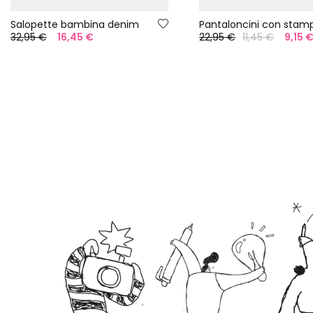
Salopette bambina denim
32,95 €
16,45 €
22,95 €
11,45 €
9,15 