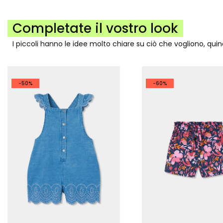
Completate il vostro look
I piccoli hanno le idee molto chiare su ciò che vogliono, qui
-50%
-60%