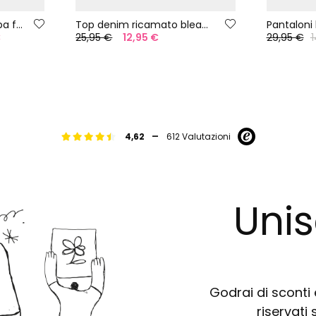
Pantaloncini con stampa floreale
Top denim ricamato bleach
€
25,95 €
12,95 €
29,95 €
1
-
4,62
612 Valutazioni
Unis
Godrai di sconti e
riservati 