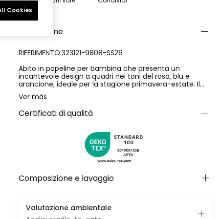
Risparmiare
Condividi
ll Cookies
Descrizione
RIFERIMENTO:323121-9808-SS26
Abito in popeline per bambina che presenta un
incantevole design a quadri nei toni del rosa, blu e
arancione, ideale per la stagione primavera-estate. Il
suo tessuto leggero e fresco garantisce comfort
Ver más
durante tutto il giorno. Bretelle regolabili con delicati
volant aggiungono un tocco adorabile all'insieme.
Certificati di qualità
Disponibile in taglie da 12 mesi a 14 anni. Capo versatile
che può essere facilmente abbinato ad altri pezzi per
creare un look casual o più elegante.
Composizione e lavaggio