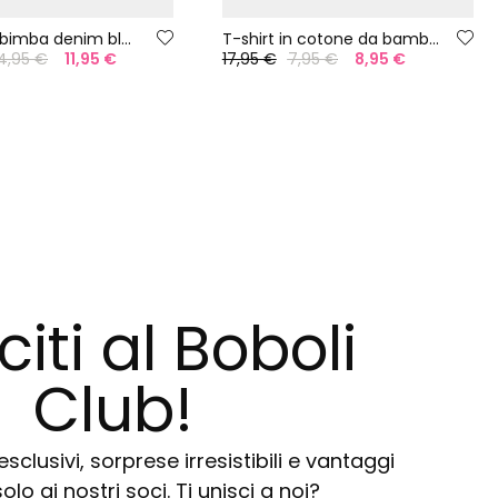
Pantaloni bimba denim bleach
T-shirt in cotone da bambina con stampa
4,95 €
11,95 €
17,95 €
7,95 €
8,95 €
citi al Boboli
Club!
sclusivi, sorprese irresistibili e vantaggi
solo ai nostri soci. Ti unisci a noi?