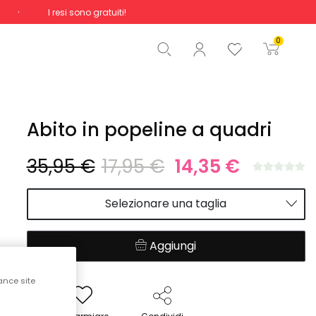
I resi sono gratuiti!
Totale
0,00 €
0
Inizio ordine
Abito in popeline a quadri
35,95 €
17,95 €
14,35 €
Selezionare una taglia
Aggiungi
ance site