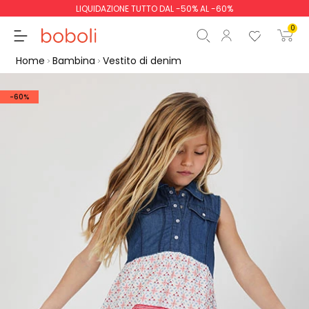
LIQUIDAZIONE TUTTO DAL -50% AL -60%
0
Home
Bambina
Vestito di denim
-60%
Totale parziale
0,00 €
Totale
0,00 €
Continua
Inizio ordine