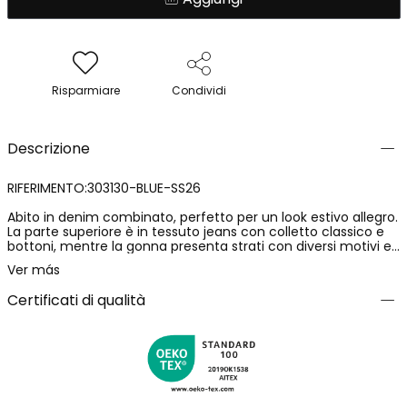
Risparmiare
Condividi
Descrizione
RIFERIMENTO:303130-BLUE-SS26
Abito in denim combinato, perfetto per un look estivo allegro.
La parte superiore è in tessuto jeans con colletto classico e
bottoni, mentre la gonna presenta strati con diversi motivi e
colori: fiori e righe in tonalità rosa e blu. Disponibile in taglie da
Ver más
12 mesi a 10 anni, il suo design senza maniche permette
libertà di movimento. È un capo versatile che combina stile e
Certificati di qualità
comodità, adatto per giorni di sole e occasioni speciali.