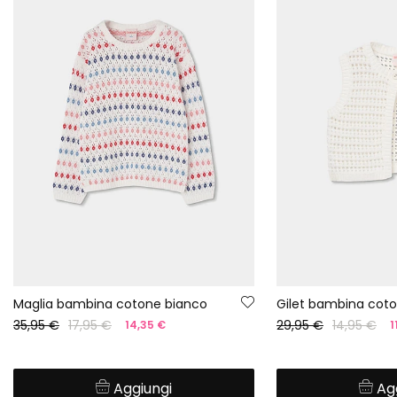
Maglia bambina cotone bianco
Gilet bambina cot
35,95 €
17,95 €
29,95 €
14,95 €
14,35 €
1
Aggiungi
Ag