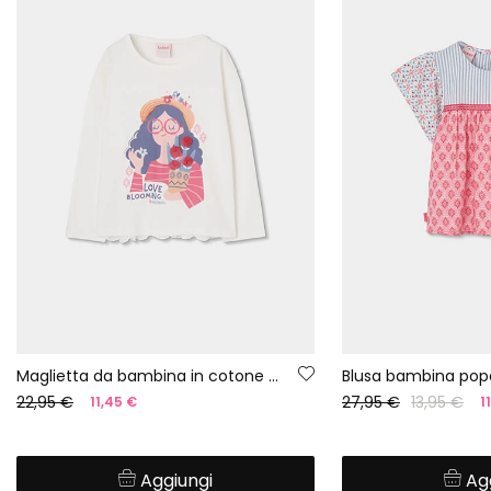
Maglietta da bambina in cotone bianca
Blusa bambina pop
22,95 €
27,95 €
13,95 €
11,45 €
1
Aggiungi
Ag