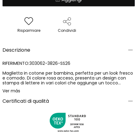
Risparmiare
Condividi
Descrizione
RIFERIMENTO:303062-3826-SS26
Maglietta in cotone per bambina, perfetta per un look fresco
e comodo. Di colore rosa acceso, presenta un design con
stampa di lettere in vari colori che aggiunge un tocco
divertente. Il suo materiale in cotone assicura morbidezza e
Ver más
traspirabilità, ideale per l'uso quotidiano. Con collo rotondo e
maniche corte. Le taglie disponibili vanno da 12 mesi a 10 anni.
Certificati di qualità
Questo modello è ideale da abbinare con jeans o gonne per
uno stile casual e moderno.