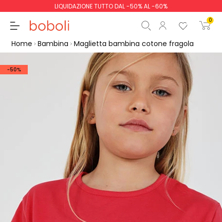
LIQUIDAZIONE TUTTO DAL -50% AL -60%
0
Home
Bambina
Maglietta bambina cotone fragola
-50%
Totale parziale
0,00 €
Totale
0,00 €
Continua
Inizio ordine