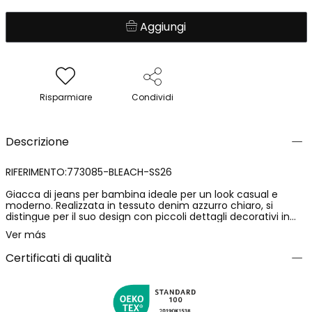
Aggiungi
Risparmiare
Condividi
Descrizione
RIFERIMENTO:773085-BLEACH-SS26
Giacca di jeans per bambina ideale per un look casual e
moderno. Realizzata in tessuto denim azzurro chiaro, si
distingue per il suo design con piccoli dettagli decorativi in
rilievo che aggiungono un tocco chic. Include chiusura
Ver más
frontale a bottoni e tasche con patta sul petto. Progettata
per offrire comfort, è perfetta per bambine dai 2 ai 14 anni.
Certificati di qualità
Puoi abbinarla facilmente con vestiti o pantaloni per uno stile
versatile e disinvolto. Le maniche lunghe e il taglio classico la
rendono un capo senza tempo e pratico per diverse
occasioni.