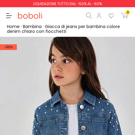
LIQUIDAZIONE TUTTO DAL -50% AL -60%
0
Home
Bambina
Giacca di jeans per bambina colore
denim chiaro con fiocchetti
-50%
Totale parziale
0,00 €
Totale
0,00 €
Continua
Inizio ordine