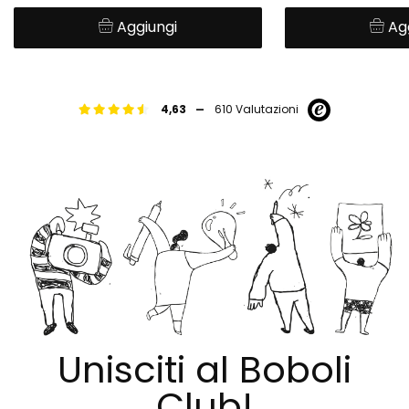
Aggiungi
Ag
-
4,63
610 Valutazioni
Unisciti al Boboli
Club!