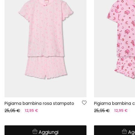
Pigiama bambina rosa stampato
25,95 €
25,95 €
12,95 €
12,95 €
Aggiungi
Ag