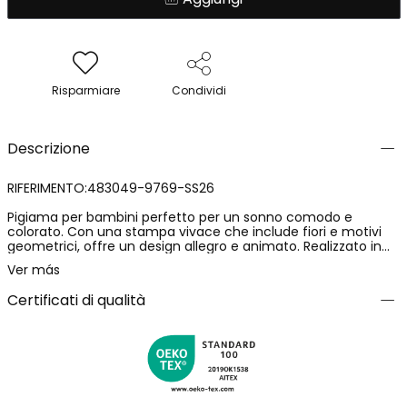
Risparmiare
Condividi
Descrizione
RIFERIMENTO:483049-9769-SS26
Pigiama per bambini perfetto per un sonno comodo e
colorato. Con una stampa vivace che include fiori e motivi
geometrici, offre un design allegro e animato. Realizzato in
un materiale morbido e leggero, ideale per mantenere il
Ver más
comfort durante la notte. Disponibile in taglie da 2 a 14 anni. Il
suo design multicolore aggiunge un tocco divertente,
Certificati di qualità
perfetto per qualsiasi bambino che ami uno stile
accattivante. Un pigiama ideale per accompagnare notti
tranquille e piene di sogni colorati.