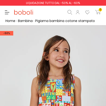
LIQUIDAZIONE TUTTO DAL -50% AL -60%
0
Home
Bambina
Pigiama bambina cotone stampato
-50%
Totale parziale
0,00 €
Totale
0,00 €
Continua
Inizio ordine