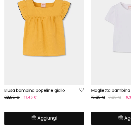
Blusa bambina popeline giallo
22,95 €
15,95 €
7,95 €
11,45 €
6,
Aggiungi
Ag