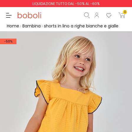
LIQUIDAZIONE TUTTO DAL -50% AL -60%
0
Home
Bambina
shorts in lino a righe bianche e gialle
-50%
Totale parziale
0,00 €
Totale
0,00 €
Continua
Inizio ordine