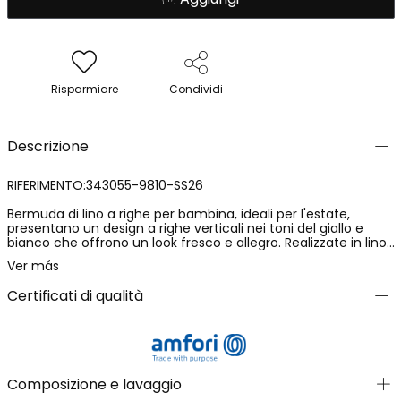
Risparmiare
Condividi
Descrizione
RIFERIMENTO:343055-9810-SS26
Bermuda di lino a righe per bambina, ideali per l'estate,
presentano un design a righe verticali nei toni del giallo e
bianco che offrono un look fresco e allegro. Realizzate in lino,
garantiscono leggerezza e comodità. La vita regolabile con
Ver más
cordoncino fornisce una vestibilità perfetta. Disponibili in
taglie da 12 mesi a 12 anni, sono versatili e facili da abbinare
Certificati di qualità
con t-shirt o bluse informali, fornendo uno stile rilassato ed
estivo.
Composizione e lavaggio