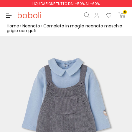
LIQUIDAZIONE TUTTO DAL -50% AL -60%
0
Home
Neonato
Completo in maglia neonato maschio
grigio con gufi
Totale parziale
0,00 €
Totale
0,00 €
Continua
Inizio ordine