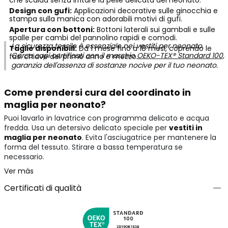
che scalda senza irritare la pelle delicata del neonato.
Design con gufi:
Applicazioni decorative sulle ginocchia e
stampa sulla manica con adorabili motivi di gufi.
Apertura con bottoni:
Bottoni laterali sui gambali e sulle
spalle per cambi del pannolino rapidi e comodi.
La sicurezza tessile è essenziale nei vestiti per neonato.
Taglie disponibili:
Da 1 mese fino a 18 mesi, coprendo le
Cerca capi certificati con il marchio
OEKO-TEX® Standard 100
,
fasi chiave del primo anno e mezzo.
garanzia dell'assenza di sostanze nocive per il tuo neonato.
Come prendersi cura del coordinato in
maglia per neonato?
Puoi lavarlo in lavatrice con programma delicato e acqua
fredda. Usa un detersivo delicato speciale per
vestiti in
maglia per neonato
. Evita l'asciugatrice per mantenere la
forma del tessuto. Stirare a bassa temperatura se
necessario.
Ver más
Certificati di qualità