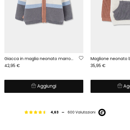
Giacca in maglia neonato marrone a righe con cappuccio
42,95 €
35,95 €
Aggiungi
Ag
-
4,63
600 Valutazioni