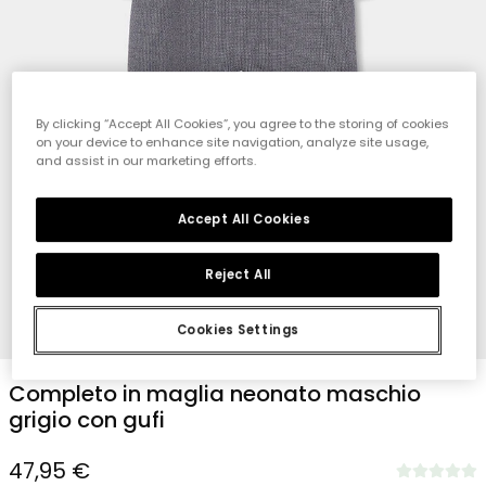
By clicking “Accept All Cookies”, you agree to the storing of cookies
on your device to enhance site navigation, analyze site usage,
and assist in our marketing efforts.
Accept All Cookies
Reject All
Cookies Settings
1
2
3
4
5
6
7
8
Completo in maglia neonato maschio
grigio con gufi
47,95 €