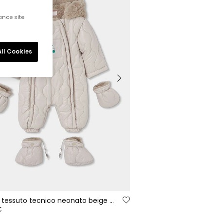
ance site
ll Cookies
Tuta in tessuto tecnico neonato beige con giraffa
€