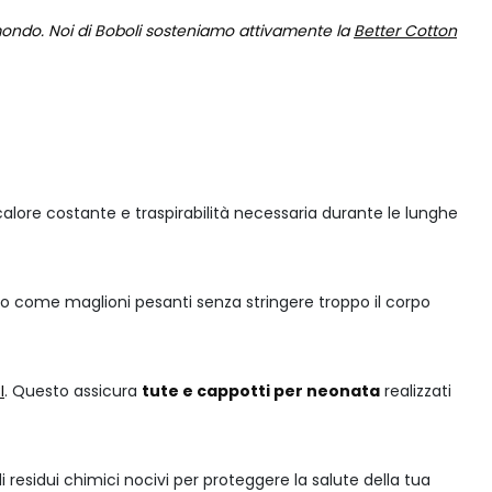
l mondo. Noi di Boboli sosteniamo attivamente la
Better Cotton
a calore costante e traspirabilità necessaria durante le lunghe
o come maglioni pesanti senza stringere troppo il corpo
I
. Questo assicura
tute e cappotti per neonata
realizzati
di residui chimici nocivi per proteggere la salute della tua