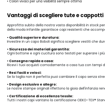
• Colori vivaci per una visibilità sempre ottima
Vantaggi di scegliere tute e cappott
Approfitta subito della nostra vasta disponibilità in stock p
della moda infantile garantisce capi resistenti che accom
• Qualità superiore duratura:
Investire in un capo Boboli significa scegliere vestiti che 
• Sicurezza dei materiali garantita:
Ogni bottone e ogni cucitura sono testati per superare i più s
• Consegna rapida a casa:
Ricevi i tuoi acquisti comodamente a casa tua con tempi di
• Resi facili e veloci:
Se la taglia non è perfetta puoi cambiare il capo senza stress
• Design esclusivo e allegro:
Le nostre stampe originali riflettono la gioia dell'infanzia 
• Certificazione di eccellenza tessile:
Tutti i nostri capi vantano la certificazione OEKO-TEX® Stan