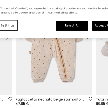
 “Accept All Cookies”, you agree to the storing of cookies on your device to enh
 analyze site usage, and assist in our marketing efforts.
 Settings
Reject All
Accept A
Pagliaccetto pelliccia di agnellino neonato grezzo
Pagliaccetto neonato beige stampato con cappuccio
47,95 €
69,95 