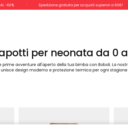
 AL -60%
Spedizione gratuita per acquisti superiori a 60€!
apotti per neonata da 0 
le prime avventure all'aperto della tua bimba con Boboli. La nost
unisce design moderno e protezione termica per ogni stagione 