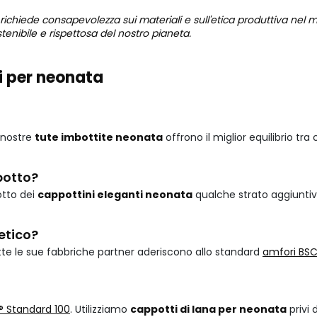
he richiede consapevolezza sui materiali e sull'etica produttiva ne
nibile e rispettosa del nostro pianeta.
i per neonata
e nostre
tute imbottite neonata
offrono il miglior equilibrio tr
potto?
otto dei
cappottini eleganti neonata
qualche strato aggiuntiv
etico?
te le sue fabbriche partner aderiscono allo standard
amfori BSC
 Standard 100
. Utilizziamo
cappotti di lana per neonata
privi 