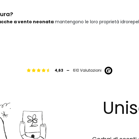
tura?
acche a vento neonata
mantengono le loro proprietà idrorepell
-
4,63
610 Valutazioni
Unis