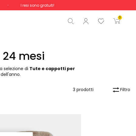
I resi sono gratuiti!
Totale
0,00 €
0
Inizio ordine
a 24 mesi
ra selezione di
Tute e cappotti per
dell'anno.
Filtro
3 prodotti