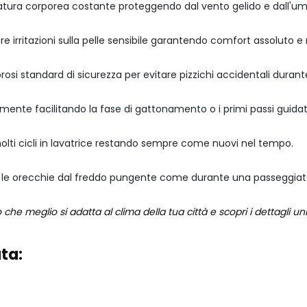
ra corporea costante proteggendo dal vento gelido e dall'umi
are irritazioni sulla pelle sensibile garantendo comfort assoluto 
si standard di sicurezza per evitare pizzichi accidentali durante
nte facilitando la fase di gattonamento o i primi passi guidati
lti cicli in lavatrice restando sempre come nuovi nel tempo.
e le orecchie dal freddo pungente come durante una passeggiat
o che meglio si adatta al clima della tua città e scopri i dettagli un
ta: