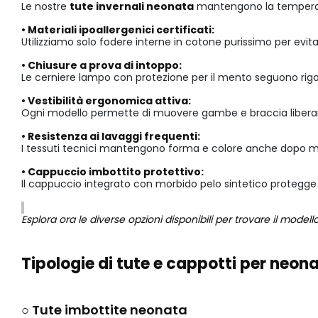
Le nostre
tute invernali neonata
mantengono la temperatu
• Materiali ipoallergenici certificati:
Utilizziamo solo fodere interne in cotone purissimo per evit
• Chiusure a prova di intoppo:
Le cerniere lampo con protezione per il mento seguono rigoro
• Vestibilità ergonomica attiva:
Ogni modello permette di muovere gambe e braccia liberame
• Resistenza ai lavaggi frequenti:
I tessuti tecnici mantengono forma e colore anche dopo mo
• Cappuccio imbottito protettivo:
Il cappuccio integrato con morbido pelo sintetico protegg
Esplora ora le diverse opzioni disponibili per trovare il modell
Tipologie di tute e cappotti per neona
○ Tute imbottite neonata