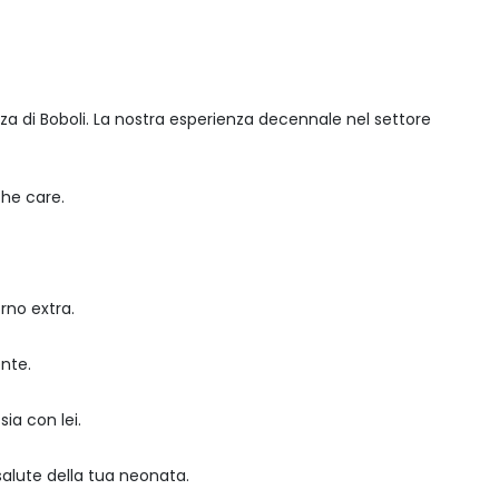
zza di Boboli. La nostra esperienza decennale nel settore
che care.
rno extra.
ente.
ia con lei.
salute della tua neonata.