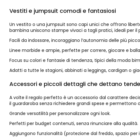
Vestiti e jumpsuit comodi e fantasiosi
Un vestito o una jumpsuit sono capi unici che offrono liber
bambina uniscono stampe vivaci a tagli pratici, ideali per i
Facili da indossare, incoraggiano l’autonomia delle più picco
Linee morbide e ampie, perfette per correre, giocare e balla
Focus su colori e fantasie di tendenza, tipici della moda bim
Adatti a tutte le stagioni, abbinati a leggings, cardigan o gi
Accessori e piccoli dettagli che dettano tend
A volte il regalo perfetto è un accessorio dal carattere dec
il guardaroba senza richiedere grandi spese e permettono di
Grande versatilità per personalizzare ogni look.
Perfetti per budget contenuti, senza rinunciare alla qualità.
Aggiungono funzionalità (protezione dal freddo, spazio per i 