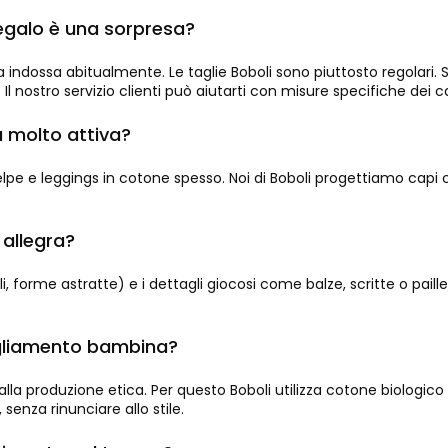
regalo è una sorpresa?
na indossa abitualmente. Le taglie Boboli sono piuttosto regolari.
 nostro servizio clienti può aiutarti con misure specifiche dei cap
a molto attiva?
e e leggings in cotone spesso. Noi di Boboli progettiamo capi con 
 allegra?
forme astratte) e i dettagli giocosi come balze, scritte o paillette
bigliamento bambina?
lla produzione etica. Per questo Boboli utilizza cotone biologico 
enza rinunciare allo stile.