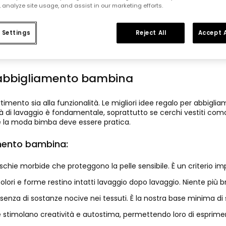
prezzo stagionale
 analyze site usage, and assist in our marketing efforts.
 Settings
Reject All
Accept A
r abbigliamento bambina
rtimento sia alla funzionalità. Le migliori idee regalo per abbig
cilità di lavaggio è fondamentale, soprattutto se cerchi vestiti c
hé la moda bimba deve essere pratica.
amento bambina:
chie morbide che proteggono la pelle sensibile. È un criterio im
olori e forme restino intatti lavaggio dopo lavaggio. Niente più b
enza di sostanze nocive nei tessuti. È la nostra base minima di sic
stimolano creatività e autostima, permettendo loro di esprimere