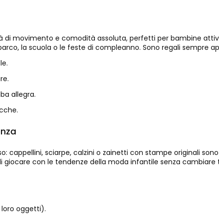
tà di movimento e comodità assoluta, perfetti per bambine attiv
l parco, la scuola o le feste di compleanno. Sono regali sempre ap
le.
re.
ba allegra.
acche.
enza
iso: cappellini, sciarpe, calzini o zainetti con stampe originali 
 giocare con le tendenze della moda infantile senza cambiare tu
loro oggetti).