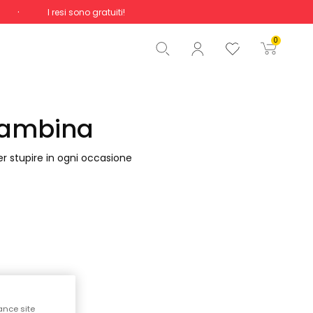
I resi sono gratuiti!
Totale
0,00 €
0
Inizio ordine
bambina
r stupire in ogni occasione
ance site