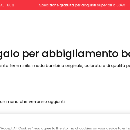
 AL -60%
Spedizione gratuita per acquisti superiori a 60€!
egalo per abbigliamento 
mento femminile: moda bambina originale, colorata e di qualità pe
 man mano che verranno aggiunti.
*Sconto applicato sul
 “Accept All Cookies”, you agree to the storing of cookies on your device to enh