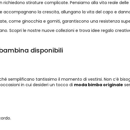
 richiedono stirature complicate. Pensiamo alla vita reale delle 
i che accompagnano la crescita, allungano la vita del capo e danno
tate, come ginocchia e gomiti, garantiscono una resistenza super
 durano. Scopri le nostre nuove collezioni e trova idee regalo cre
 bambina disponibili
hé semplificano tantissimo il momento di vestirsi. Non c’è bisog
le occasioni in cui desideri un tocco di
moda bimba originale
sen
cordo.