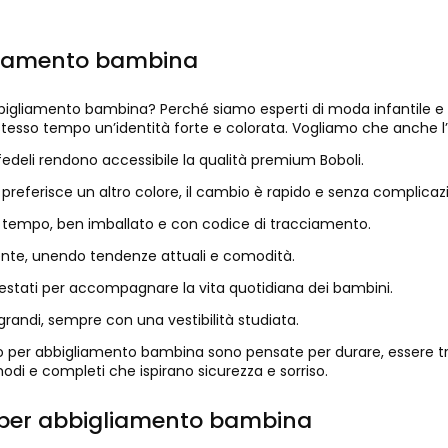
gliamento bambina
abbigliamento bambina? Perché siamo esperti di moda infantile e 
 stesso tempo un’identità forte e colorata. Vogliamo che anche l’
 fedeli rendono accessibile la qualità premium Boboli.
 preferisce un altro colore, il cambio è rapido e senza complicazi
co tempo, ben imballato e con codice di tracciamento.
nte, unendo tendenze attuali e comodità.
, testati per accompagnare la vita quotidiana dei bambini.
 grandi, sempre con una vestibilità studiata.
o per abbigliamento bambina sono pensate per durare, essere tr
odi e completi che ispirano sicurezza e sorriso.
o per abbigliamento bambina