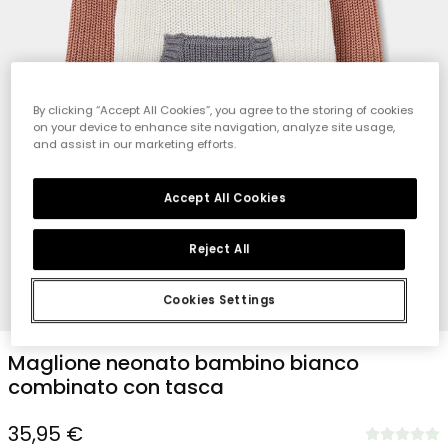
By clicking “Accept All Cookies”, you agree to the storing of cookies
on your device to enhance site navigation, analyze site usage,
and assist in our marketing efforts.
Accept All Cookies
Reject All
Cookies Settings
1
2
3
4
Maglione neonato bambino bianco
combinato con tasca
35,95 €