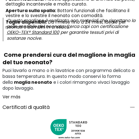
dettaglio incantevole e molto curato.
Apertura sulla spalla:
Bottoni funzionali che facilitano il
vestire e lo svestire il neonato con comodità.
Questo maglione è realizzato con materiali che rispettano la
Taglie disponibili:
Da 1 mese fino a 24 mesi, ideale per
pelle sensibile del neonato. Cerca capi con certificazione
neonati e bambini in crescita.
OEKO-TEX® Standard 100
per garantire tessuti privi di
sostanze nocive.
Come prendersi cura del maglione in maglia
del tuo neonato?
Puoi lavarlo a mano o in lavatrice con programma delicato a
bassa temperatura. In questo modo conservi la forma
della
maglia neonato
e i colori rimangono vivaci lavaggio
dopo lavaggio.
Ver más
Certificati di qualità