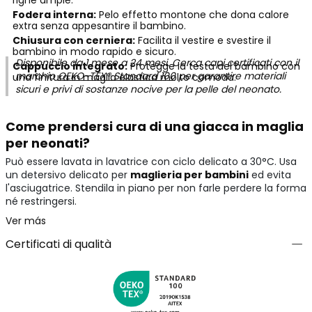
righe ampie.
Fodera interna:
Pelo effetto montone che dona calore
extra senza appesantire il bambino.
Chiusura con cerniera:
Facilita il vestire e svestire il
bambino in modo rapido e sicuro.
Disponibile da 1 mese a 24 mesi. Cerca capi certificati con il
Cappuccio integrato:
Protegge la testa del bambino con
marchio
OEKO-TEX® Standard 100
per garantire materiali
una finitura in maglia elastica molto comoda.
sicuri e privi di sostanze nocive per la pelle del neonato.
Come prendersi cura di una giacca in maglia
per neonati?
Può essere lavata in lavatrice con ciclo delicato a 30°C. Usa
un detersivo delicato per
maglieria per bambini
ed evita
l'asciugatrice. Stendila in piano per non farle perdere la forma
né restringersi.
Ver más
Certificati di qualità