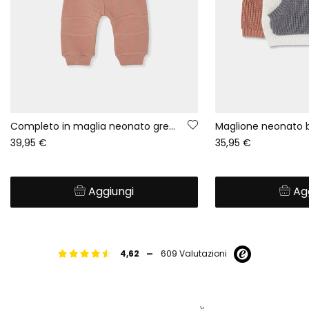
Completo in maglia neonato grezzo stampato gufi
39,95 €
35,95 €
Aggiungi
Ag
-
4,62
609 Valutazioni