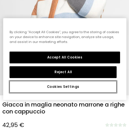
By clicking “Accept All Cookies”, you agree to the storing of cookies
on your device to enhance site navigation, analyze site usage,
and assist in our marketing efforts.
Accept All Cookies
Reject All
Cookies Settings
1
2
3
4
5
Giacca in maglia neonato marrone a righe
con cappuccio
42,95 €