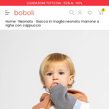
LIQUIDAZIONE TUTTO DAL -50% AL -60%
0
Home
Neonato
Giacca in maglia neonato marrone a
righe con cappuccio
Totale parziale
0,00 €
Totale
0,00 €
Continua
Inizio ordine