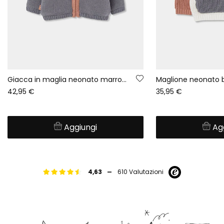
Giacca in maglia neonato marrone a righe con cappuccio
42,95 €
35,95 €
Aggiungi
Ag
-
4,63
610 Valutazioni