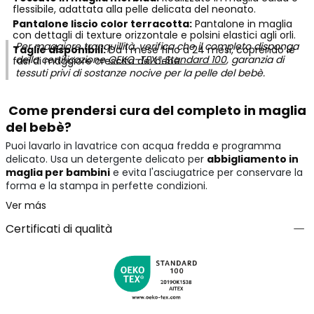
flessibile, adattata alla pelle delicata del neonato.
Pantalone liscio color terracotta:
Pantalone in maglia
con dettagli di texture orizzontale e polsini elastici agli orli.
Per maggiore tranquillità, verifica che il completo disponga
Taglie disponibili:
Da 1 mese fino a 24 mesi, coprendo le
della certificazione
OEKO-TEX® Standard 100
, garanzia di
fasi di maggiore crescita del bebè.
tessuti privi di sostanze nocive per la pelle del bebè.
Come prendersi cura del completo in maglia
del bebè?
Puoi lavarlo in lavatrice con acqua fredda e programma
delicato. Usa un detergente delicato per
abbigliamento in
maglia per bambini
e evita l'asciugatrice per conservare la
forma e la stampa in perfette condizioni.
Ver más
Certificati di qualità