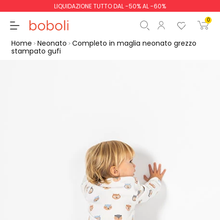
LIQUIDAZIONE TUTTO DAL -50% AL -60%
0
Home
Neonato
Completo in maglia neonato grezzo
stampato gufi
Totale parziale
0,00 €
Totale
0,00 €
Continua
Inizio ordine