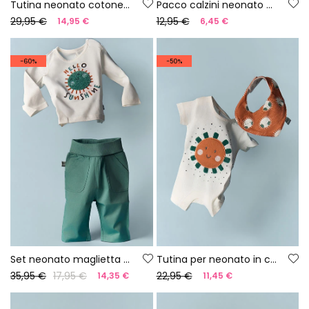
Tutina neonato cotone arancione
Pacco calzini neonato cotone marrone
29,95 €
12,95 €
14,95 €
6,45 €
-60%
-50%
Set neonato maglietta e pantaloni cotone bianco
Tutina per neonato in cotone bianco
35,95 €
17,95 €
22,95 €
14,35 €
11,45 €