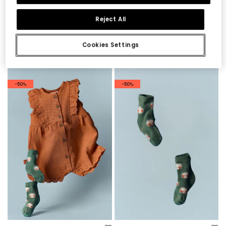
Reject All
Completo neonato body e salopette in denim
Set neonato cotone bianco
Cookies Settings
39,95 €
19,95 €
29,95 €
15,95 €
14,95 €
-50%
-50%