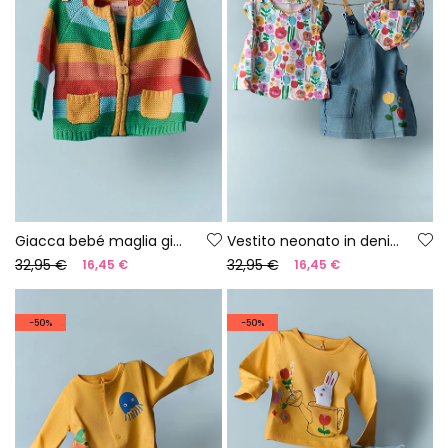
Giacca bebé maglia gialla a righe
Vestito neonato in denim
32,95 €
32,95 €
16,45 €
16,45 €
-50%
-50%