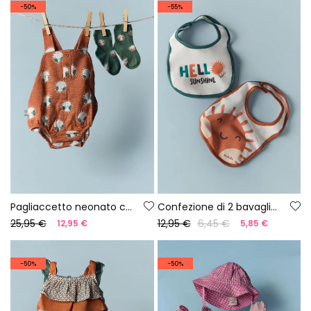
-50%
-55%
Pagliaccetto neonato cotone stampato
Confezione di 2 bavaglini neonato in cotone bianco
25,95 €
12,95 €
6,45 €
12,95 €
5,85 €
-50%
-50%