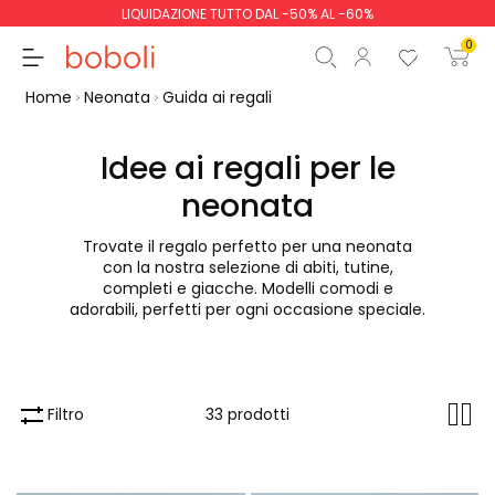
LIQUIDAZIONE TUTTO DAL -50% AL -60%
0
Home
Neonata
Guida ai regali
Idee ai regali per le
neonata
Totale parziale
0,00 €
Trovate il regalo perfetto per una neonata
Totale
0,00 €
con la nostra selezione di abiti, tutine,
completi e giacche. Modelli comodi e
Continua
Inizio ordine
adorabili, perfetti per ogni occasione speciale.
Filtro
33 prodotti