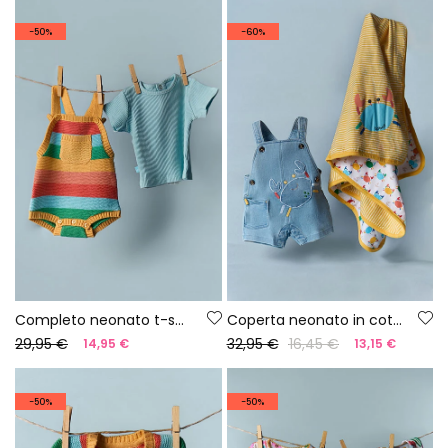
-50%
-60%
Completo neonato t-shirt e salopette righe multicolore
Coperta neonato in cotone stampato
29,95 €
32,95 €
16,45 €
14,95 €
13,15 €
-50%
-50%