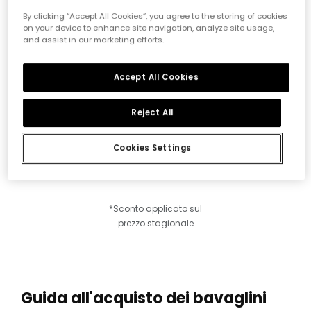
By clicking “Accept All Cookies”, you agree to the storing of cookies
on your device to enhance site navigation, analyze site usage,
and assist in our marketing efforts.
Accept All Cookies
Reject All
Pacco 2 bavaglini neonato in cotone stampato
Confezione di 2 bavaglini neonato in cotone bianco
Cookies Settings
12,95 €
6,45 €
12,95 €
6,45 €
5,15 €
5,85 €
*Sconto applicato sul
prezzo stagionale
Guida all'acquisto dei bavaglini