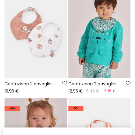
Confezione 2 bavaglini neonato stampa gufi color tostato
Confezione 2 bavaglini neonato in cotone stampato
15,95 €
12,95 €
6,45 €
5,15 €
-60%
-55%