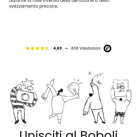
durante la fase intensa della dentizione o dello
svezzamento precoce.
-
4,63
606 Valutazioni
Unisciti al Boboli