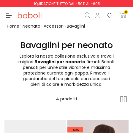
LIQUIDAZIONE TUTTO DAL -50% AL -60%
0
Home
Neonato
Accessori
Bavaglini
Bavaglini per neonato
Esplora la nostra collezione esclusiva e trova i
Totale parziale
0,00 €
migliori
Bavaglini per neonato
firmati Boboli,
pensati per unire stile vibrante e massima
Totale
0,00 €
protezione durante ogni pappa. Rinnova il
guardaroba del tuo piccolo con accessori
Continua
Inizio ordine
pieni di colore e morbidezza unica.
4 prodotti
-60%