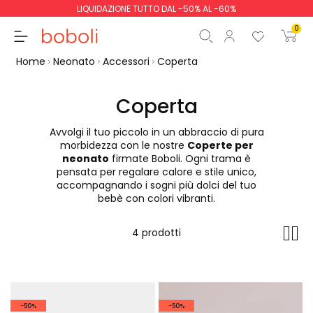
LIQUIDAZIONE TUTTO DAL -50% AL -60%
0
Home
Neonato
Accessori
Coperta
Coperta
Avvolgi il tuo piccolo in un abbraccio di pura
Totale parziale
0,00 €
morbidezza con le nostre
Coperte per
neonato
firmate Boboli. Ogni trama è
Totale
0,00 €
pensata per regalare calore e stile unico,
accompagnando i sogni più dolci del tuo
Continua
Inizio ordine
bebè con colori vibranti.
4 prodotti
-50%
-50%