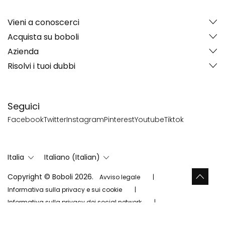
Vieni a conoscerci
Acquista su boboli
Azienda
Risolvi i tuoi dubbi
Seguici
Facebook
Twitter
Instagram
Pinterest
Youtube
Tiktok
Italia
Italiano (Italian)
Copyright © Boboli 2026.
Avviso legale
Informativa sulla privacy e sui cookie
Informativa sulla privacy dei social network
Mappa del sitio
Cookies Settings