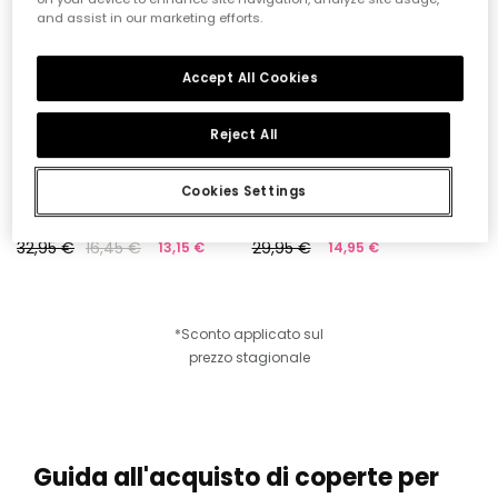
and assist in our marketing efforts.
Accept All Cookies
Reject All
Cookies Settings
Coperta neonato in cotone stampato
Coperta per bebè in cotone stampato
32,95 €
16,45 €
29,95 €
13,15 €
14,95 €
*Sconto applicato sul
prezzo stagionale
Guida all'acquisto di coperte per