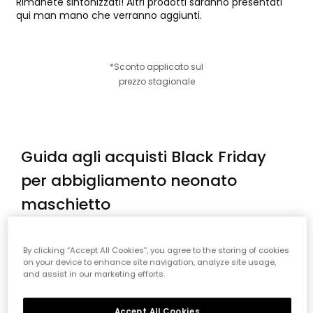
Rimanete sintonizzati! Altri prodotti saranno presentati
qui man mano che verranno aggiunti.
*Sconto applicato sul
prezzo stagionale
Guida agli acquisti Black Friday
per abbigliamento neonato
maschietto
Approfitta del Black Friday per rinnovare il guardaroba
del tuo piccolo con capi di qualità al miglior prezzo. Da
By clicking “Accept All Cookies”, you agree to the storing of cookies
Boboli rendiamo tutto più semplice: comfort, sicurezza
on your device to enhance site navigation, analyze site usage,
e durata sono le nostre priorità, così ogni capo
and assist in our marketing efforts.
accompagna la sua crescita e le sue avventure. In
questa guida troverai consigli pratici per acquistare
Accept All Cookies