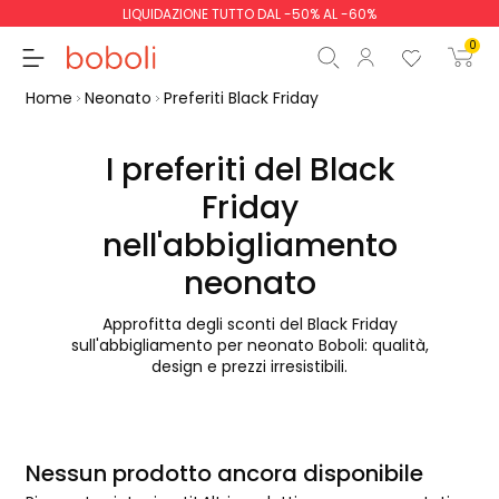
LIQUIDAZIONE TUTTO DAL -50% AL -60%
0
Home
Neonato
Preferiti Black Friday
I preferiti del Black
Friday
Totale parziale
0,00 €
nell'abbigliamento
Totale
0,00 €
neonato
Continua
Inizio ordine
Approfitta degli sconti del Black Friday
sull'abbigliamento per neonato Boboli: qualità,
design e prezzi irresistibili.
Nessun prodotto ancora disponibile