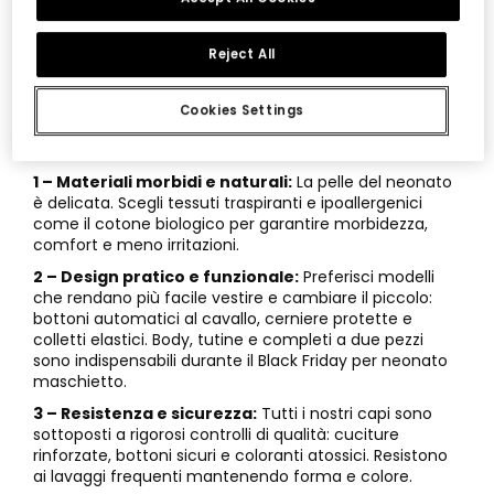
con intelligenza e sfruttare al massimo gli sconti
sull’abbigliamento per neonato maschietto, senza
rinunciare allo stile.
Reject All
Caratteristiche principali degli sconti Black
Friday per abbigliamento neonato
Cookies Settings
maschietto:
1 – Materiali morbidi e naturali:
La pelle del neonato
è delicata. Scegli tessuti traspiranti e ipoallergenici
come il cotone biologico per garantire morbidezza,
comfort e meno irritazioni.
2 – Design pratico e funzionale:
Preferisci modelli
che rendano più facile vestire e cambiare il piccolo:
bottoni automatici al cavallo, cerniere protette e
colletti elastici. Body, tutine e completi a due pezzi
sono indispensabili durante il Black Friday per neonato
maschietto.
3 – Resistenza e sicurezza:
Tutti i nostri capi sono
sottoposti a rigorosi controlli di qualità: cuciture
rinforzate, bottoni sicuri e coloranti atossici. Resistono
ai lavaggi frequenti mantenendo forma e colore.