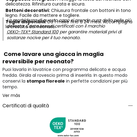
delicatezza. Rifinitura curata e sicura.
Bottoni decorativi:
Chiusura frontale con bottoni in tono
legno. Facile da mettere e togliere.
La morbidezza di questo capo si prende cura della pelle più
Taglie disponibili:
Da 1 mese fino a 24 mesi. Accompagna
delicata. Cerca tessuti certificati con il marchio
la crescita del neonato.
OEKO-TEX® Standard 100
per garantire materiali privi di
sostanze nocive per il tuo neonato.
Come lavare una giacca in maglia
reversibile per neonato?
Puoi lavarla in lavatrice con programma delicato e acqua
fredda. Girala al rovescio prima di inserirla. In questo modo
conservi la
stampa floreale
in perfette condizioni per più
tempo.
Ver más
Certificati di qualità