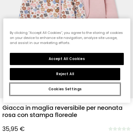
By clicking “Accept All Cookies”, you agree to the storing of cookies
on your device to enhance site navigation, analyze site usage,
and assist in our marketing efforts.
Accept All Cookies
Reject All
Cookies Settings
1
2
3
4
5
6
7
8
Giacca in maglia reversibile per neonata
rosa con stampa floreale
35,95 €