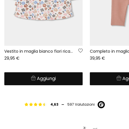
Vestito in maglia bianco fiori ricamati gufi neonato
29,95 €
39,95 €
Aggiungi
Ag
-
4,63
597 Valutazioni