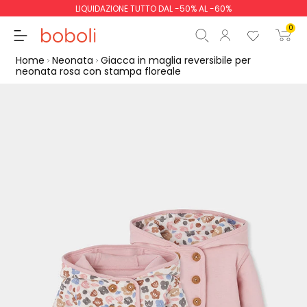
LIQUIDAZIONE TUTTO DAL -50% AL -60%
0
Home
Neonata
Giacca in maglia reversibile per
neonata rosa con stampa floreale
Totale parziale
0,00 €
Totale
0,00 €
Continua
Inizio ordine