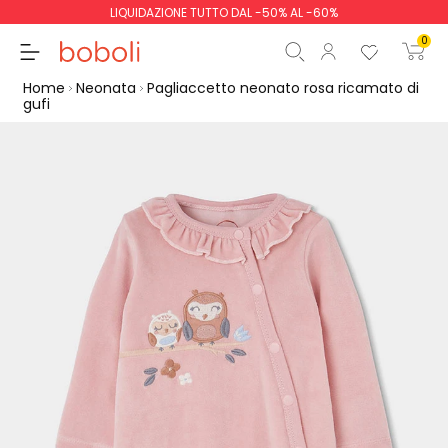
LIQUIDAZIONE TUTTO DAL -50% AL -60%
0
Home
Neonata
Pagliaccetto neonato rosa ricamato di
gufi
Totale parziale
0,00 €
Totale
0,00 €
Continua
Inizio ordine