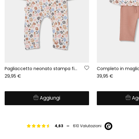
Pagliaccetto neonato stampa fiori multicolore zip
29,95 €
39,95 €
Aggiungi
Ag
-
4,63
610 Valutazioni