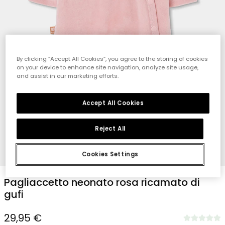
By clicking “Accept All Cookies”, you agree to the storing of cookies
on your device to enhance site navigation, analyze site usage,
and assist in our marketing efforts.
Accept All Cookies
Reject All
1
2
3
4
Cookies Settings
Pagliaccetto neonato rosa ricamato di
gufi
29,95 €