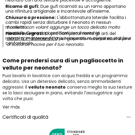
neonato con una texture piacevole e accogliente.
Ricamo di gufi:
Due gufi ricamati su un ramo apportano
una rifinitura artigianale e incantevole all'insieme.
Chiusura a pressione:
L'abbottonatura laterale facilita i
cambi rapidi senza disturbare il neonato in nessun
momento.
Il colletto con volant aggiunge un tocco delicato molto
speciale. Cerca capi certificati con il marchio
Piedini integrati:
Copre completamente gli arti del
neonato, mantenendo una temperatura corporea stabile e
OEKO-TEX® Standard 100
per garantire materiali sicuri e privi
confortevole.
di sostanze nocive per il tuo neonato.
Come prendersi cura di un pagliaccetto in
velluto per neonato?
Puoi lavarlo in lavatrice con acqua fredda e un programma
delicato. Usa un detersivo delicato, senza ammorbidenti
aggressivi. Il
velluto neonato
conserva meglio la sua texture
se lo lasci asciugare in piano, evitando l'asciugatrice ogni
volta che puoi.
Ver más
Certificati di qualità