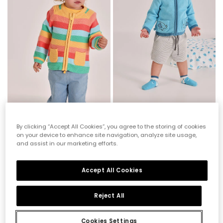
Giacca bebé maglia gialla a righe
Giacca da neonato blu
By clicking “Accept All Cookies”, you agree to the storing of cookies
32,95 €
35,95 €
16,45 €
17,95 €
on your device to enhance site navigation, analyze site usage,
and assist in our marketing efforts.
-50%
-50%
Accept All Cookies
Reject All
Cookies Settings