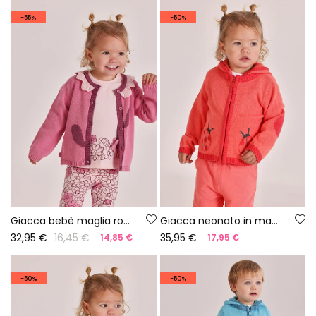
-55%
-50%
Giacca bebè maglia rosa
Giacca neonato in maglia rosa
32,95 €
16,45 €
35,95 €
14,85 €
17,95 €
-50%
-50%