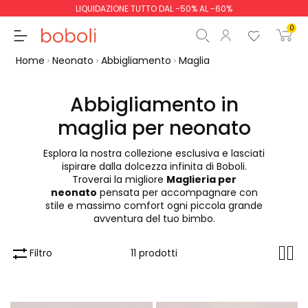
LIQUIDAZIONE TUTTO DAL -50% AL -60%
0
Home
Neonato
Abbigliamento
Maglia
Abbigliamento in
maglia per neonato
Totale parziale
0,00 €
Esplora la nostra collezione esclusiva e lasciati
Totale
0,00 €
ispirare dalla dolcezza infinita di Boboli.
Troverai la migliore
Maglieria per
Continua
Inizio ordine
neonato
pensata per accompagnare con
stile e massimo comfort ogni piccola grande
avventura del tuo bimbo.
Filtro
11 prodotti