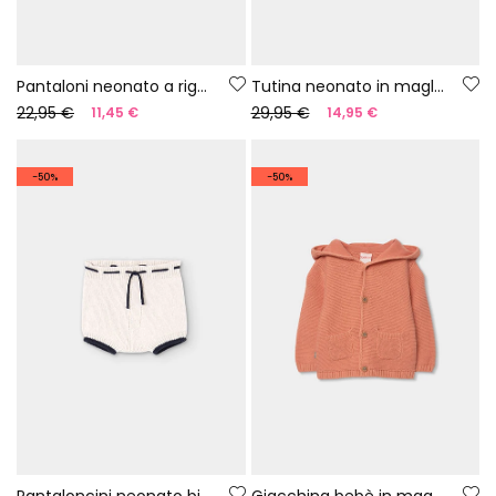
Pantaloni neonato a righe filato 100% riciclato | Limited Edition
Tutina neonato in maglia a righe filato 100% riciclato
22,95 €
29,95 €
11,45 €
14,95 €
-50%
-50%
Pantaloncini neonato bianchi in maglia filato 100% riciclato | Limited Edition
Giacchina bebè in maglia marrone