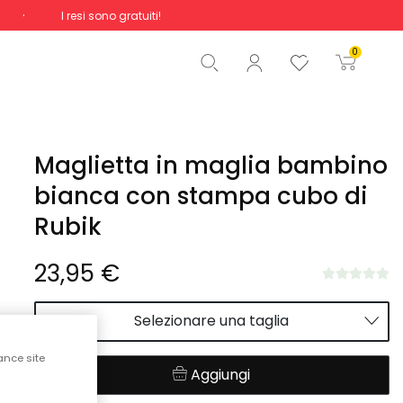
I resi sono gratuiti!
Totale
0,00 €
0
Inizio ordine
Maglietta in maglia bambino
bianca con stampa cubo di
Rubik
23,95 €
Selezionare una taglia
ance site
Aggiungi