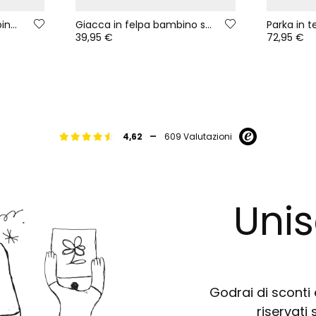
Pantalone denim bambino blu con cordoncino
Giacca in felpa bambino stampa pixel multicolore
39,95 €
72,95 €
-
4,62
609 Valutazioni
Unis
Godrai di sconti e
riservati 