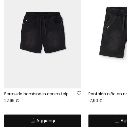
Bermuda bambino in denim felpato neri
Pantalón niño en n
22,95 €
17,90 €
Aggiungi
Ag