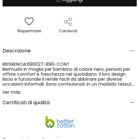
Risparmiare
Condividi
Descrizione
REFERENCIA:690027-890-CONT
Bermuda in maglia per bambino di colore nero, pensati per
offrire comfort e freschezza nel quotidiano. Il loro design
liscio e funzionale li rende facili da abbinare per diverse
occasioni informali. Sono confezionati in un morbido tessuto
a maglia, con una composizione di 100% cotone, che apporta
Ver más
traspirabilità e una sensazione piacevole a contatto con la
pelle. Un capo pratico e versatile, ideale per i mesi più caldi.
Certificati di qualità