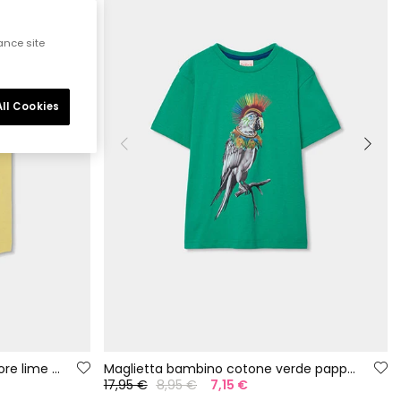
ance site
ll Cookies
Maglietta bambino cotone colore lime zebra
Maglietta bambino cotone verde pappagallo
17,95 €
8,95 €
7,15 €