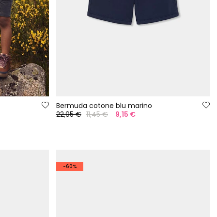
Bermuda cotone blu marino
22,95 €
11,45 €
9,15 €
-60%