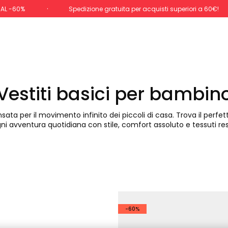
 AL -60%
Spedizione gratuita per acquisti superiori a 60€!
Vestiti basici per bambin
sata per il movimento infinito dei piccoli di casa. Trova il perfe
ni avventura quotidiana con stile, comfort assoluto e tessuti res
-60%