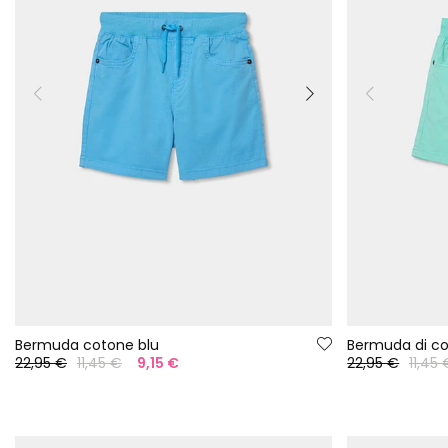
Bermuda cotone blu
Bermuda di c
22,95 €
11,45 €
9,15 €
22,95 €
11,45 