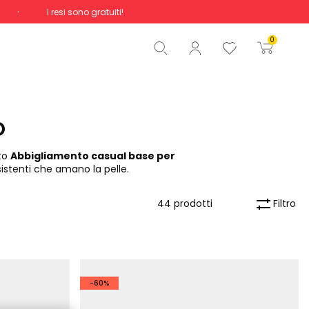
I resi sono gratuiti!
Totale
0,00 €
0
Inizio ordine
o
tto
Abbigliamento casual base per
istenti che amano la pelle.
Filtro
44 prodotti
-60%