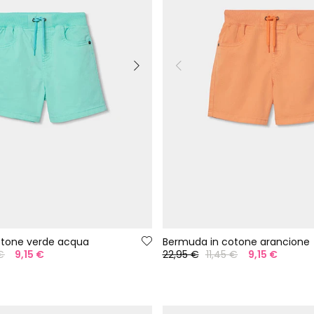
otone verde acqua
Bermuda in cotone arancione
€
9,15 €
22,95 €
11,45 €
9,15 €