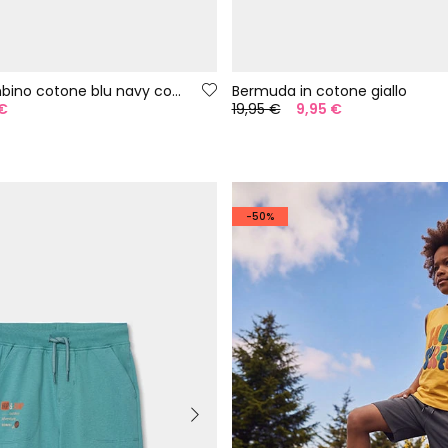
Maglietta bambino cotone blu navy con leone
Bermuda in cotone giallo
 €
19,95 €
9,95 €
-50%