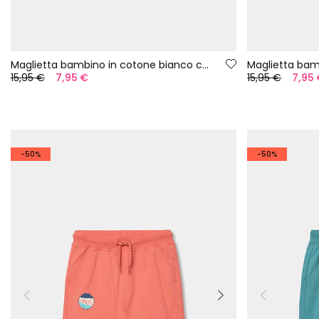
Maglietta bambino in cotone bianco coccodrillo
15,95 €
7,95 €
15,95 €
7,95
-50%
-50%