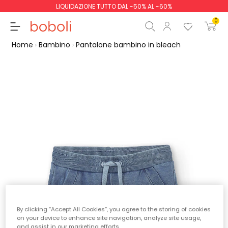
LIQUIDAZIONE TUTTO DAL -50% AL -60%
0
Home
Bambino
Pantalone bambino in bleach
Totale parziale
0,00 €
Totale
0,00 €
Continua
Inizio ordine
By clicking “Accept All Cookies”, you agree to the storing of cookies
on your device to enhance site navigation, analyze site usage,
and assist in our marketing efforts.