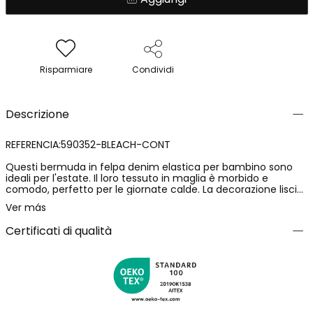
Risparmiare
Condividi
Descrizione
REFERENCIA:590352-BLEACH-CONT
Questi bermuda in felpa denim elastica per bambino sono
ideali per l'estate. Il loro tessuto in maglia è morbido e
comodo, perfetto per le giornate calde. La decorazione liscia
e il colore BLEACH Blu conferiscono un tocco moderno e
Ver más
fresco. Questi bermuda sono disponibili in diverse taglie, dai 4
mesi ai 16 anni. Sono un capo versatile e pratico per l'armadio
Certificati di qualità
di qualsiasi bambino. La loro elasticità permette una
vestibilità perfetta e una grande libertà di movimento,
rendendoli ideali per qualsiasi attività.